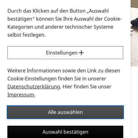
Vorlesen
Durch das Klicken auf den Button „Auswahl
bestätigen“ können Sie Ihre Auswahl der Cookie-
Alle Infomaterialien in verschiedenen
Kategorien und anderer technischer Systeme
Formaten an einem Ort
selbst festlegen.
Sie möchten wissen, wie Sie nach Infonmaterial
suchen und dieses bestellen bzw. herunterladen
Einstellungen
können? Schauen Sie sich die
Erklärvideos zum
Thema Infomaterial auf der PRO RETINA-Website
Weitere Informationen sowie den Link zu diesen
für blinde und sehbehinderte Menschen an.
Cookie-Einstellungen finden Sie in unserer
Datenschutzerklärung
. Hier finden Sie unser
Auf dieser Seite finden Sie sämtliches Infomaterial
Impressum
.
der PRO RETINA in all seinen Formaten an einem
Ort. Nutzen Sie den Formatfilter, um ausschließlich
Alle auswählen
nach Flyern und Broschüren, Audios oder Videos zu
suchen. Die meisten Flyer und Broschüren werden in
Auswahl bestätigen
verschiedenen Formaten angeboten: zur