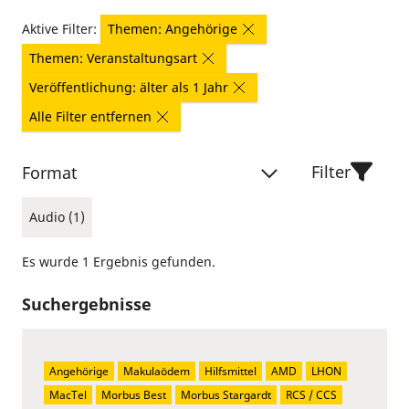
Aktive Filter:
Themen: Angehörige
Themen: Veranstaltungsart
Veröffentlichung: älter als 1 Jahr
Alle Filter entfernen
Filter
Format
Audio (1)
Es wurde 1 Ergebnis gefunden.
Suchergebnisse
Angehörige
Makulaödem
Hilfsmittel
AMD
LHON
MacTel
Morbus Best
Morbus Stargardt
RCS / CCS