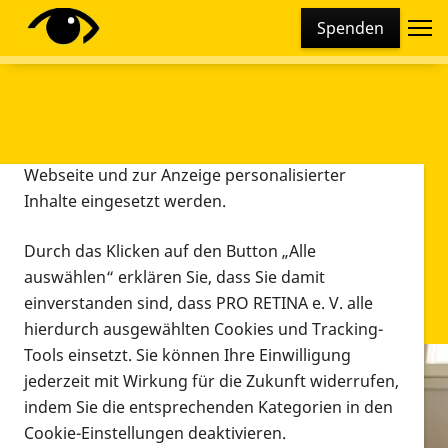
Cookie-Einstellungen
Spenden
Diese Webseite setzt verschiedene Cookies und
Tracking-Tools ein. Dies beinhaltet Cookies und
Tracking-Tools, die für den Betrieb der Webseite
technisch notwendig sind, die zu statistischen
Zwecken sowie zur besseren Bedienbarkeit der
Webseite und zur Anzeige personalisierter
Inhalte eingesetzt werden.
Durch das Klicken auf den Button „Alle
auswählen“ erklären Sie, dass Sie damit
einverstanden sind, dass PRO RETINA e. V. alle
hierdurch ausgewählten Cookies und Tracking-
Tools einsetzt. Sie können Ihre Einwilligung
jederzeit mit Wirkung für die Zukunft widerrufen,
Infomaterial
indem Sie die entsprechenden Kategorien in den
Infomaterial
Cookie-Einstellungen deaktivieren.