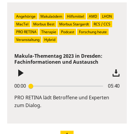
Angehörige
Makulaödem
Hilfsmittel
AMD
LHON
MacTel
Morbus Best
Morbus Stargardt
RCS / CCS
PRO RETINA
Therapie
Podcast
Forschung heute
Veranstaltung
Hybrid
Makula-Thementag 2023 in Dresden:
Fachinformationen und Austausch
00:00
05:40
PRO RETINA lädt Betroffene und Experten
zum Dialog.