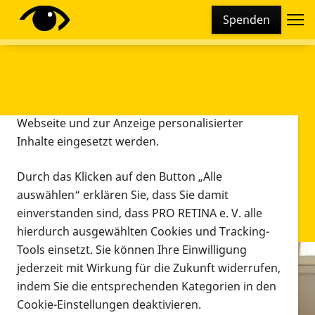
Cookie-Einstellungen
Spenden
Diese Webseite setzt verschiedene Cookies und
Tracking-Tools ein. Dies beinhaltet Cookies und
Tracking-Tools, die für den Betrieb der Webseite
technisch notwendig sind, die zu statistischen
Zwecken sowie zur besseren Bedienbarkeit der
Webseite und zur Anzeige personalisierter
Inhalte eingesetzt werden.
Durch das Klicken auf den Button „Alle
auswählen“ erklären Sie, dass Sie damit
einverstanden sind, dass PRO RETINA e. V. alle
hierdurch ausgewählten Cookies und Tracking-
Tools einsetzt. Sie können Ihre Einwilligung
jederzeit mit Wirkung für die Zukunft widerrufen,
Infomaterial
indem Sie die entsprechenden Kategorien in den
Infomaterial
Cookie-Einstellungen deaktivieren.