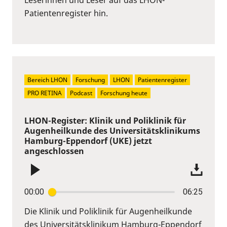
Patientenregister hin.
Bereich LHON
Forschung
LHON
Patientenregister
PRO RETINA
Podcast
Forschung heute
LHON-Register: Klinik und Poliklinik für
Augenheilkunde des Universitätsklinikums
Hamburg-Eppendorf (UKE) jetzt
angeschlossen
00:00
06:25
Die Klinik und Poliklinik für Augenheilkunde
des Universitätsklinikum Hamburg-Eppendorf