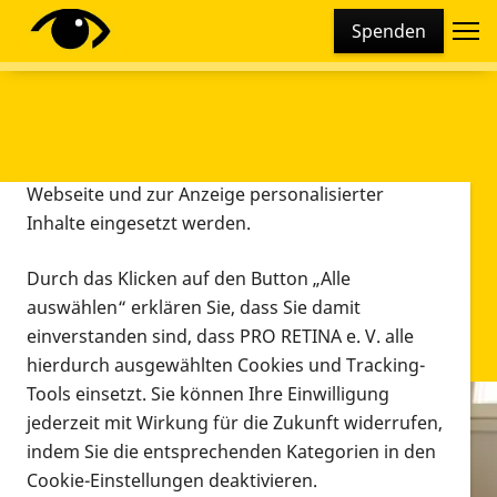
Cookie-Einstellungen
Spenden
Diese Webseite setzt verschiedene Cookies und
Tracking-Tools ein. Dies beinhaltet Cookies und
Tracking-Tools, die für den Betrieb der Webseite
technisch notwendig sind, die zu statistischen
Zwecken sowie zur besseren Bedienbarkeit der
Webseite und zur Anzeige personalisierter
Inhalte eingesetzt werden.
Durch das Klicken auf den Button „Alle
auswählen“ erklären Sie, dass Sie damit
einverstanden sind, dass PRO RETINA e. V. alle
hierdurch ausgewählten Cookies und Tracking-
Tools einsetzt. Sie können Ihre Einwilligung
jederzeit mit Wirkung für die Zukunft widerrufen,
Infomaterial
indem Sie die entsprechenden Kategorien in den
Infomaterial
Cookie-Einstellungen deaktivieren.