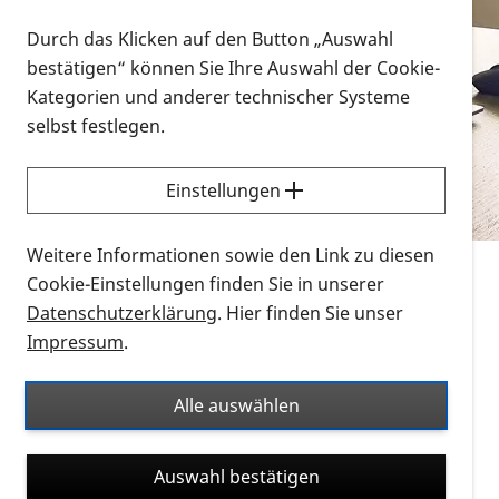
Vorlesen
Durch das Klicken auf den Button „Auswahl
bestätigen“ können Sie Ihre Auswahl der Cookie-
Alle Infomaterialien in verschiedenen
Kategorien und anderer technischer Systeme
Formaten an einem Ort
selbst festlegen.
Sie möchten wissen, wie Sie nach Infonmaterial
suchen und dieses bestellen bzw. herunterladen
Einstellungen
können? Schauen Sie sich die
Erklärvideos zum
Thema Infomaterial auf der PRO RETINA-Website
Weitere Informationen sowie den Link zu diesen
für blinde und sehbehinderte Menschen an.
Cookie-Einstellungen finden Sie in unserer
Datenschutzerklärung
. Hier finden Sie unser
Auf dieser Seite finden Sie sämtliches Infomaterial
Impressum
.
der PRO RETINA in all seinen Formaten an einem
Ort. Nutzen Sie den Formatfilter, um ausschließlich
Alle auswählen
nach Flyern und Broschüren, Audios oder Videos zu
suchen. Die meisten Flyer und Broschüren werden in
Auswahl bestätigen
verschiedenen Formaten angeboten: zur