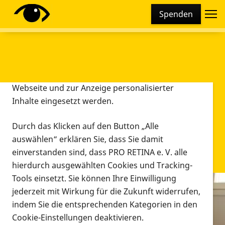
Cookie-Einstellungen
Spenden
Diese Webseite setzt verschiedene Cookies und
Tracking-Tools ein. Dies beinhaltet Cookies und
Tracking-Tools, die für den Betrieb der Webseite
technisch notwendig sind, die zu statistischen
Zwecken sowie zur besseren Bedienbarkeit der
Webseite und zur Anzeige personalisierter
Inhalte eingesetzt werden.
Durch das Klicken auf den Button „Alle
auswählen“ erklären Sie, dass Sie damit
einverstanden sind, dass PRO RETINA e. V. alle
hierdurch ausgewählten Cookies und Tracking-
Tools einsetzt. Sie können Ihre Einwilligung
jederzeit mit Wirkung für die Zukunft widerrufen,
Infomaterial
indem Sie die entsprechenden Kategorien in den
Infomaterial
Cookie-Einstellungen deaktivieren.