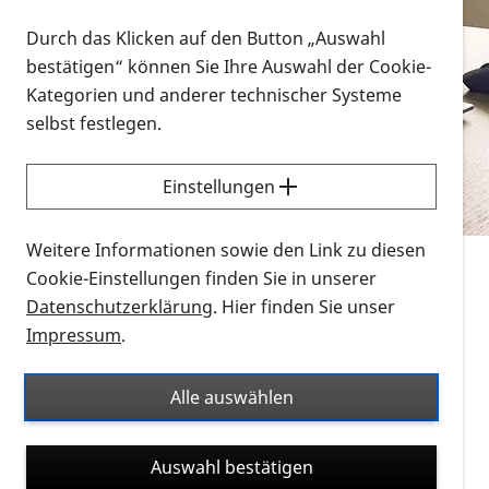
Vorlesen
Durch das Klicken auf den Button „Auswahl
bestätigen“ können Sie Ihre Auswahl der Cookie-
Alle Infomaterialien in verschiedenen
Kategorien und anderer technischer Systeme
Formaten an einem Ort
selbst festlegen.
Sie möchten wissen, wie Sie nach Infonmaterial
suchen und dieses bestellen bzw. herunterladen
Einstellungen
können? Schauen Sie sich die
Erklärvideos zum
Thema Infomaterial auf der PRO RETINA-Website
Weitere Informationen sowie den Link zu diesen
für blinde und sehbehinderte Menschen an.
Cookie-Einstellungen finden Sie in unserer
Datenschutzerklärung
. Hier finden Sie unser
Auf dieser Seite finden Sie sämtliches Infomaterial
Impressum
.
der PRO RETINA in all seinen Formaten an einem
Ort. Nutzen Sie den Formatfilter, um ausschließlich
Alle auswählen
nach Flyern und Broschüren, Audios oder Videos zu
suchen. Die meisten Flyer und Broschüren werden in
Auswahl bestätigen
verschiedenen Formaten angeboten: zur