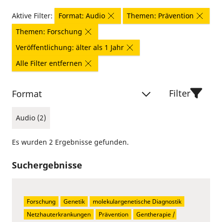
Aktive Filter:
Format: Audio
Themen: Prävention
Themen: Forschung
Veröffentlichung: älter als 1 Jahr
Alle Filter entfernen
Filter
Format
Audio (2)
Es wurden 2 Ergebnisse gefunden.
Suchergebnisse
Forschung
Genetik
molekulargenetische Diagnostik
Netzhauterkrankungen
Prävention
Gentherapie / 