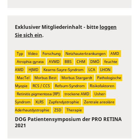
Exklusiver Mitgliederinhalt - bitte
loggen
Sie sich ein
.
Typ
Video
Forschung
Netzhauterkrankungen
AMD
Atrophia gyrata
AVMD
BBS
CHM
DMÖ
feuchte 
AMD
HJMD
Kearns-Sayre-Syndrom
LCA
LHON
MacTel
Morbus Best
Morbus Stargardt
Pathologische 
Myopie
RCS / CCS
Refsum-Syndrom
Risikofaktoren
Retinitis pigmentosa (RP)
trockene AMD
Usher-
Syndrom
XLRS
Zapfendystrophie
Zentrale areoläre 
Aderhautdystrophie
ZSD
Therapie
DOG Patientensymposium der PRO RETINA
2021