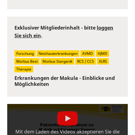
Exklusiver Mitgliederinhalt - bitte
loggen
Sie sich ein
.
Forschung
Netzhauterkrankungen
AVMD
HJMD
Morbus Best
Morbus Stargardt
RCS / CCS
XLRS
Therapie
Erkrankungen der Makula - Einblicke und
Möglichkeiten
Mit dem Laden des Videos akzeptieren Sie die