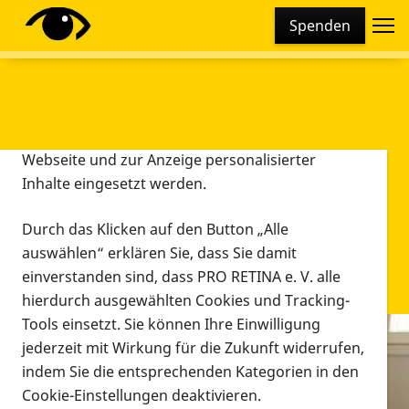
Cookie-Einstellungen
Spenden
Diese Webseite setzt verschiedene Cookies und
Tracking-Tools ein. Dies beinhaltet Cookies und
Tracking-Tools, die für den Betrieb der Webseite
technisch notwendig sind, die zu statistischen
Zwecken sowie zur besseren Bedienbarkeit der
Webseite und zur Anzeige personalisierter
Inhalte eingesetzt werden.
Durch das Klicken auf den Button „Alle
auswählen“ erklären Sie, dass Sie damit
einverstanden sind, dass PRO RETINA e. V. alle
hierdurch ausgewählten Cookies und Tracking-
Tools einsetzt. Sie können Ihre Einwilligung
jederzeit mit Wirkung für die Zukunft widerrufen,
Infomaterial
indem Sie die entsprechenden Kategorien in den
Infomaterial
Cookie-Einstellungen deaktivieren.