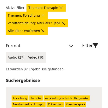
Aktive Filter:
Themen: Therapie
Themen: Forschung
Veröffentlichung: älter als 1 Jahr
Alle Filter entfernen
Filter
Format
Audio (27)
Video (10)
Es wurden 37 Ergebnisse gefunden.
Suchergebnisse
Forschung
Genetik
molekulargenetische Diagnostik
Netzhauterkrankungen
Prävention
Gentherapie / 