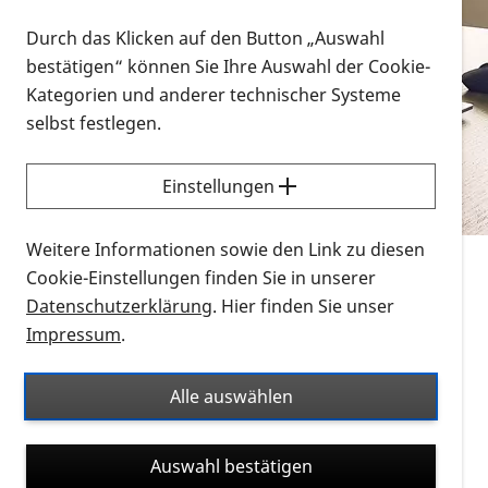
Vorlesen
Durch das Klicken auf den Button „Auswahl
bestätigen“ können Sie Ihre Auswahl der Cookie-
Alle Infomaterialien in verschiedenen
Kategorien und anderer technischer Systeme
Formaten an einem Ort
selbst festlegen.
Sie möchten wissen, wie Sie nach Infonmaterial
suchen und dieses bestellen bzw. herunterladen
Einstellungen
können? Schauen Sie sich die
Erklärvideos zum
Thema Infomaterial auf der PRO RETINA-Website
Weitere Informationen sowie den Link zu diesen
für blinde und sehbehinderte Menschen an.
Cookie-Einstellungen finden Sie in unserer
Datenschutzerklärung
. Hier finden Sie unser
Auf dieser Seite finden Sie sämtliches Infomaterial
Impressum
.
der PRO RETINA in all seinen Formaten an einem
Ort. Nutzen Sie den Formatfilter, um ausschließlich
Alle auswählen
nach Flyern und Broschüren, Audios oder Videos zu
suchen. Die meisten Flyer und Broschüren werden in
Auswahl bestätigen
verschiedenen Formaten angeboten: zur