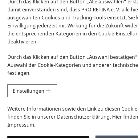
Durch das Klicken auf den Button „Alle auswählen“ erklä
damit einverstanden sind, dass PRO RETINA e. V. alle hi
ausgewählten Cookies und Tracking-Tools einsetzt. Sie
Einwilligung jederzeit mit Wirkung für die Zukunft wide
die entsprechenden Kategorien in den Cookie-Einstellu
deaktivieren.
Durch das Klicken auf den Button „Auswahl bestätigen“
Infomaterial
Auswahl der Cookie-Kategorien und anderer technische
Infomaterial
festlegen.
Einstellungen
Vorlesen
Weitere Informationen sowie den Link zu diesen Cookie
Alle Infomaterialien
finden Sie in unserer
Datenschutzerklärung
. Hier finde
Impressum
.
Sie möchten wissen, wie Sie nach Inf
Erklärvideos zum Thema Infomateri