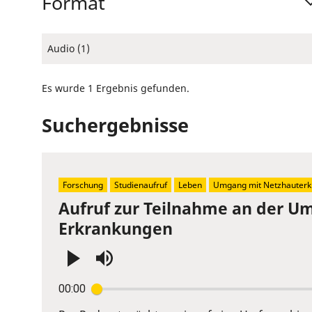
Format
Audio (1)
Es wurde 1 Ergebnis gefunden.
Suchergebnisse
Forschung
Studienaufruf
Leben
Umgang mit Netzhauterk
Aufruf zur Teilnahme an der U
Erkrankungen
Press
00:00
Enter
or