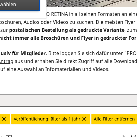
swählen
s Infomaterial der PRO RETINA in all seinen Formaten an ein
roschüren, Audios oder Videos zu suchen. Die meisten Flye
 zur
postalischen Bestellung als gedruckte Variante
, zum
nicht immer alle Broschüren und Flyer in gedruckter For
usiv für Mitglieder.
Bitte loggen Sie sich dafür unter "PR
Antrag
aus und erhalten Sie direkt Zugriff auf alle Downloa
auf eine Auswahl an Infomaterialien und Videos.
s
Veröffentlichung: älter als 1 Jahr
Alle Filter entfernen