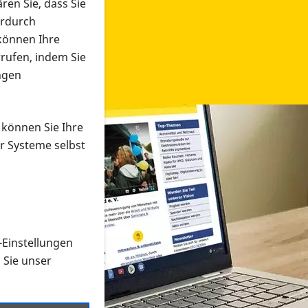
ren Sie, dass Sie
erdurch
 können Ihre
rrufen, indem Sie
ngen
 können Sie Ihre
r Systeme selbst
-Einstellungen
 in verschiedenen Formaten an e
n Sie unser
onmaterial suchen und dieses bestellen bzw. herunterladen
al auf der PRO RETINA-Website für blinde und sehbehi