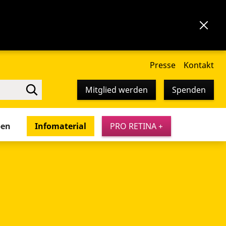
Presse
Kontakt
Mitglied werden
Spenden
pen
Infomaterial
PRO RETINA +