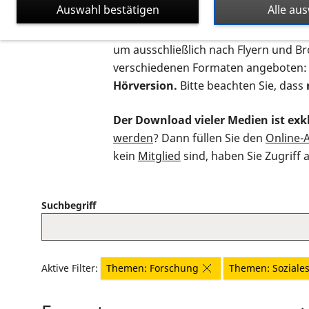
Auswahl bestätigen
Alle au
Auf dieser Seite finden Sie sämtliche
um ausschließlich nach Flyern und B
verschiedenen Formaten angeboten:
Hörversion.
Bitte beachten Sie, dass
Der Download vieler Medien ist exkl
werden
? Dann füllen Sie den
Online-
kein
Mitglied
sind, haben Sie Zugriff 
Suchbegriff
Aktive Filter:
Themen: Forschung
Themen: Soziale