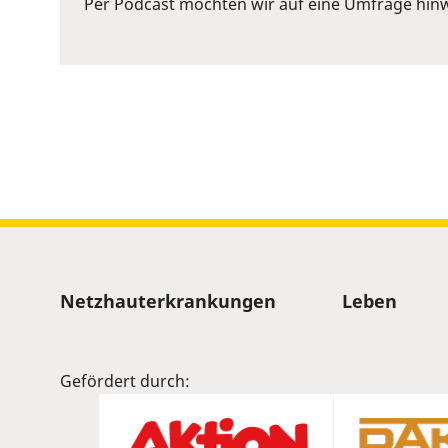
Per Podcast möchten wir auf eine Umfrage hinw
Space
to
show
volume
slider.
Sitemap
Netzhauterkrankungen
Leben
Gefördert durch: