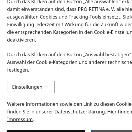
Durch das Klicken auf den Button „Alle auswählen“ erklä
damit einverstanden sind, dass PRO RETINA e. V. alle hi
ausgewählten Cookies und Tracking-Tools einsetzt. Sie
Einwilligung jederzeit mit Wirkung für die Zukunft wide
die entsprechenden Kategorien in den Cookie-Einstellu
deaktivieren.
Durch das Klicken auf den Button „Auswahl bestätigen“
Infomaterial
Auswahl der Cookie-Kategorien und anderer technische
Infomaterial
festlegen.
Einstellungen
Vorlesen
Weitere Informationen sowie den Link zu diesen Cookie
Alle Infomaterialien
finden Sie in unserer
Datenschutzerklärung
. Hier finde
Impressum
.
Sie möchten wissen, wie Sie nach Inf
Erklärvideos zum Thema Infomateri