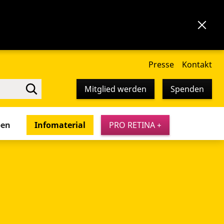
Presse
Kontakt
Mitglied werden
Spenden
pen
Infomaterial
PRO RETINA +