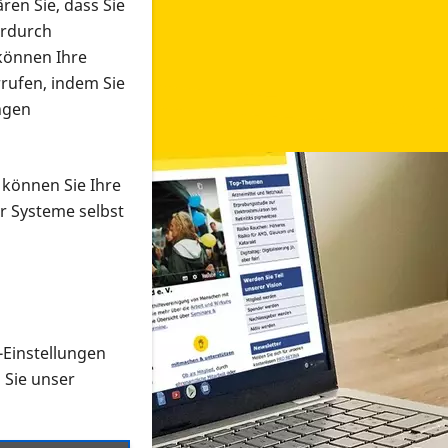
ren Sie, dass Sie
erdurch
 können Ihre
rrufen, indem Sie
ngen
 können Sie Ihre
r Systeme selbst
-Einstellungen
 in verschiedenen Formaten an e
n Sie unser
onmaterial suchen und dieses bestellen bzw. herunterladen
al auf der PRO RETINA-Website für blinde und sehbehi