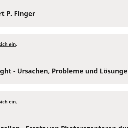
t P. Finger
sich ein
.
 Light - Ursachen, Probleme und Lösung
sich ein
.