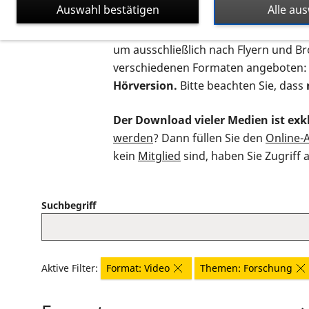
Auswahl bestätigen
Alle au
Auf dieser Seite finden Sie sämtliche
um ausschließlich nach Flyern und B
verschiedenen Formaten angeboten:
Hörversion.
Bitte beachten Sie, dass
Der Download vieler Medien ist exkl
werden
? Dann füllen Sie den
Online-
kein
Mitglied
sind, haben Sie Zugriff 
Suchbegriff
Aktive Filter:
Format: Video
Themen: Forschung