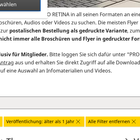
swählen
s Infomaterial der PRO RETINA in all seinen Formaten an ein
roschüren, Audios oder Videos zu suchen. Die meisten Flye
 zur
postalischen Bestellung als gedruckte Variante
, zum
nicht immer alle Broschüren und Flyer in gedruckter For
usiv für Mitglieder.
Bitte loggen Sie sich dafür unter "PR
Antrag
aus und erhalten Sie direkt Zugriff auf alle Downloa
auf eine Auswahl an Infomaterialien und Videos.
Veröffentlichung: älter als 1 Jahr
Alle Filter entfernen