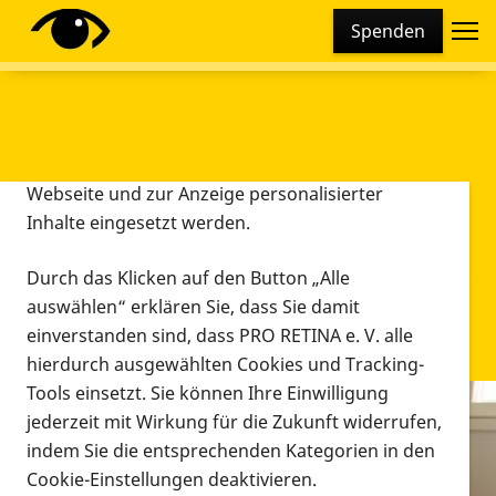
Cookie-Einstellungen
Spenden
Diese Webseite setzt verschiedene Cookies und
Tracking-Tools ein. Dies beinhaltet Cookies und
Tracking-Tools, die für den Betrieb der Webseite
technisch notwendig sind, die zu statistischen
Zwecken sowie zur besseren Bedienbarkeit der
Webseite und zur Anzeige personalisierter
Inhalte eingesetzt werden.
Durch das Klicken auf den Button „Alle
auswählen“ erklären Sie, dass Sie damit
einverstanden sind, dass PRO RETINA e. V. alle
hierdurch ausgewählten Cookies und Tracking-
Tools einsetzt. Sie können Ihre Einwilligung
jederzeit mit Wirkung für die Zukunft widerrufen,
Infomaterial
indem Sie die entsprechenden Kategorien in den
Infomaterial
Cookie-Einstellungen deaktivieren.