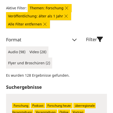
Aktive Filter:
Themen: Forschung
Veröffentlichung: älter als 1 Jahr
Alle Filter entfernen
Filter
Format
Audio (98)
Video (28)
Flyer und Broschüren (2)
Es wurden 128 Ergebnisse gefunden.
Suchergebnisse
Forschung
Podcast
Forschung heute
überregionale 
Veranstaltung
Veranstaltung
Online
Vortrag