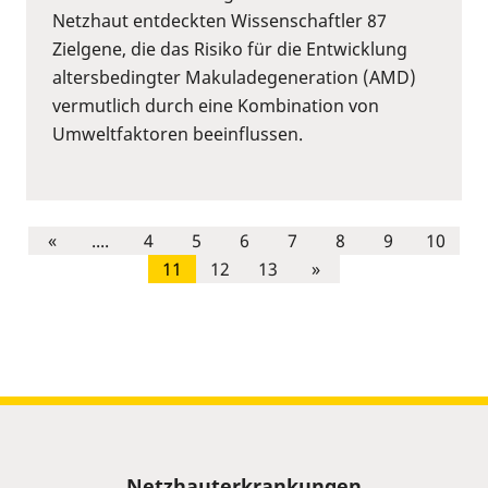
Netzhaut entdeckten Wissenschaftler 87
Zielgene, die das Risiko für die Entwicklung
altersbedingter Makuladegeneration (AMD)
vermutlich durch eine Kombination von
Umweltfaktoren beeinflussen.
«
....
4
5
6
7
8
9
10
11
12
13
»
Sitemap
Netzhauterkrankungen