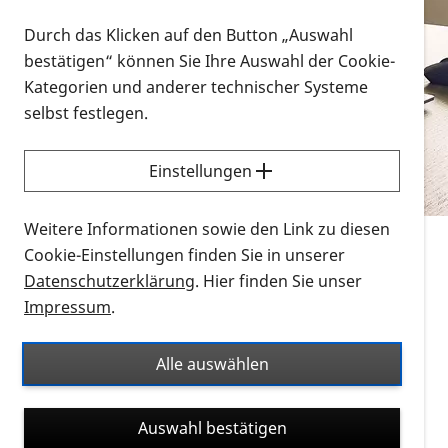
Vorlesen
Durch das Klicken auf den Button „Auswahl
bestätigen“ können Sie Ihre Auswahl der Cookie-
Alle Infomaterialien in verschiedenen
Kategorien und anderer technischer Systeme
Formaten an einem Ort
selbst festlegen.
Sie möchten wissen, wie Sie nach Infonmaterial
suchen und dieses bestellen bzw. herunterladen
Einstellungen
können? Schauen Sie sich die
Erklärvideos zum
Thema Infomaterial auf der PRO RETINA-Website
Weitere Informationen sowie den Link zu diesen
für blinde und sehbehinderte Menschen an.
Cookie-Einstellungen finden Sie in unserer
Datenschutzerklärung
. Hier finden Sie unser
Auf dieser Seite finden Sie sämtliches Infomaterial
Impressum
.
der PRO RETINA in all seinen Formaten an einem
Ort. Nutzen Sie den Formatfilter, um ausschließlich
Alle auswählen
nach Flyern und Broschüren, Audios oder Videos zu
suchen. Die meisten Flyer und Broschüren werden in
Auswahl bestätigen
verschiedenen Formaten angeboten: zur