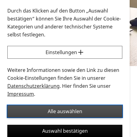
Vorlesen
Durch das Klicken auf den Button „Auswahl
bestätigen“ können Sie Ihre Auswahl der Cookie-
Alle Infomaterialien in verschiedenen
Kategorien und anderer technischer Systeme
Formaten an einem Ort
selbst festlegen.
Sie möchten wissen, wie Sie nach Infonmaterial
suchen und dieses bestellen bzw. herunterladen
Einstellungen
können? Schauen Sie sich die
Erklärvideos zum
Thema Infomaterial auf der PRO RETINA-Website
Weitere Informationen sowie den Link zu diesen
für blinde und sehbehinderte Menschen an.
Cookie-Einstellungen finden Sie in unserer
Datenschutzerklärung
. Hier finden Sie unser
Auf dieser Seite finden Sie sämtliches Infomaterial
Impressum
.
der PRO RETINA in all seinen Formaten an einem
Ort. Nutzen Sie den Formatfilter, um ausschließlich
Alle auswählen
nach Flyern und Broschüren, Audios oder Videos zu
suchen. Die meisten Flyer und Broschüren werden in
Auswahl bestätigen
verschiedenen Formaten angeboten: zur