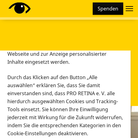
Cookie-Einstellungen
Spenden
Diese Webseite setzt verschiedene Cookies und
Tracking-Tools ein. Dies beinhaltet Cookies und
Tracking-Tools, die für den Betrieb der Webseite
technisch notwendig sind, die zu statistischen
Zwecken sowie zur besseren Bedienbarkeit der
Webseite und zur Anzeige personalisierter
Inhalte eingesetzt werden.
Durch das Klicken auf den Button „Alle
auswählen“ erklären Sie, dass Sie damit
einverstanden sind, dass PRO RETINA e. V. alle
hierdurch ausgewählten Cookies und Tracking-
Tools einsetzt. Sie können Ihre Einwilligung
jederzeit mit Wirkung für die Zukunft widerrufen,
Infomaterial
indem Sie die entsprechenden Kategorien in den
Infomaterial
Cookie-Einstellungen deaktivieren.