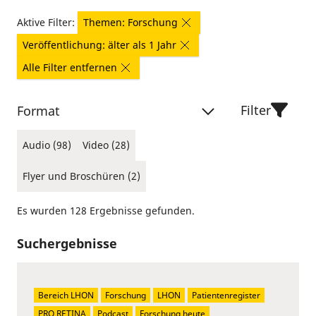
Aktive Filter:
Themen: Forschung
Veröffentlichung: älter als 1 Jahr
Alle Filter entfernen
Filter
Format
Audio (98)
Video (28)
Flyer und Broschüren (2)
Es wurden 128 Ergebnisse gefunden.
Suchergebnisse
Bereich LHON
Forschung
LHON
Patientenregister
PRO RETINA
Podcast
Forschung heute