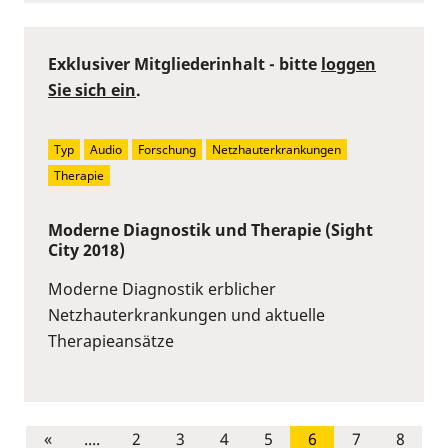
Exklusiver Mitgliederinhalt - bitte
loggen
Sie sich ein
.
Typ
Audio
Forschung
Netzhauterkrankungen
Therapie
Moderne Diagnostik und Therapie (Sight
City 2018)
Moderne Diagnostik erblicher
Netzhauterkrankungen und aktuelle
Therapieansätze
«
....
2
3
4
5
6
7
8