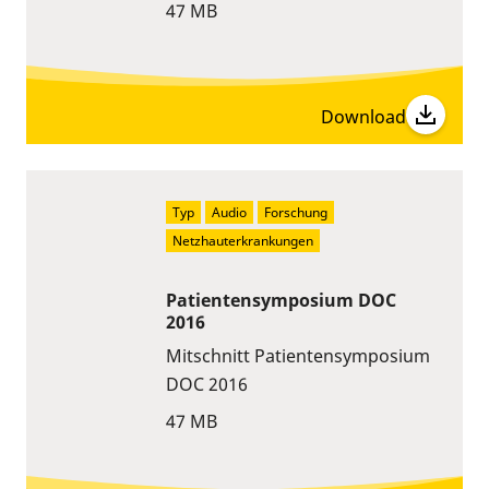
47 MB
Download
Typ
Audio
Forschung
Netzhauterkrankungen
Patientensymposium DOC
2016
Mitschnitt Patientensymposium
DOC 2016
47 MB