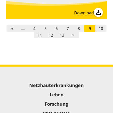
Download
«
....
4
5
6
7
8
9
10
11
12
13
»
Sitemap
Netzhauterkrankungen
Leben
Forschung