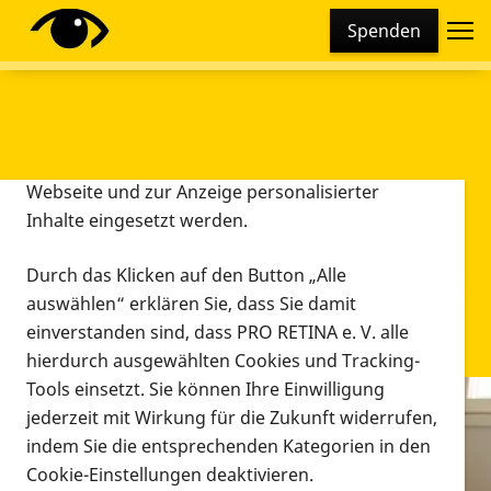
Cookie-Einstellungen
Spenden
Diese Webseite setzt verschiedene Cookies und
Tracking-Tools ein. Dies beinhaltet Cookies und
Tracking-Tools, die für den Betrieb der Webseite
technisch notwendig sind, die zu statistischen
Zwecken sowie zur besseren Bedienbarkeit der
Webseite und zur Anzeige personalisierter
Inhalte eingesetzt werden.
Durch das Klicken auf den Button „Alle
auswählen“ erklären Sie, dass Sie damit
einverstanden sind, dass PRO RETINA e. V. alle
hierdurch ausgewählten Cookies und Tracking-
Tools einsetzt. Sie können Ihre Einwilligung
jederzeit mit Wirkung für die Zukunft widerrufen,
Infomaterial
indem Sie die entsprechenden Kategorien in den
Infomaterial
Cookie-Einstellungen deaktivieren.