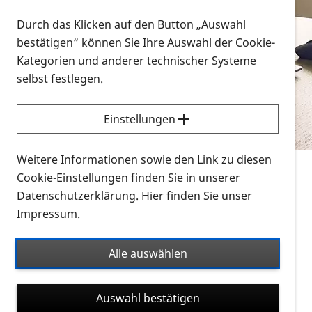
Vorlesen
Durch das Klicken auf den Button „Auswahl
bestätigen“ können Sie Ihre Auswahl der Cookie-
Alle Infomaterialien in verschiedenen
Kategorien und anderer technischer Systeme
Formaten an einem Ort
selbst festlegen.
Sie möchten wissen, wie Sie nach Infonmaterial
suchen und dieses bestellen bzw. herunterladen
Einstellungen
können? Schauen Sie sich die
Erklärvideos zum
Thema Infomaterial auf der PRO RETINA-Website
Weitere Informationen sowie den Link zu diesen
für blinde und sehbehinderte Menschen an.
Cookie-Einstellungen finden Sie in unserer
Datenschutzerklärung
. Hier finden Sie unser
Auf dieser Seite finden Sie sämtliches Infomaterial
Impressum
.
der PRO RETINA in all seinen Formaten an einem
Ort. Nutzen Sie den Formatfilter, um ausschließlich
Alle auswählen
nach Flyern und Broschüren, Audios oder Videos zu
suchen. Die meisten Flyer und Broschüren werden in
Auswahl bestätigen
verschiedenen Formaten angeboten: zur