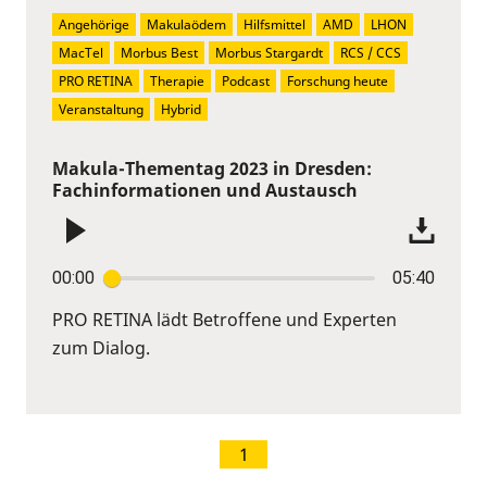
Angehörige
Makulaödem
Hilfsmittel
AMD
LHON
MacTel
Morbus Best
Morbus Stargardt
RCS / CCS
PRO RETINA
Therapie
Podcast
Forschung heute
Veranstaltung
Hybrid
Makula-Thementag 2023 in Dresden:
Fachinformationen und Austausch
00:00
05:40
PRO RETINA lädt Betroffene und Experten
zum Dialog.
1