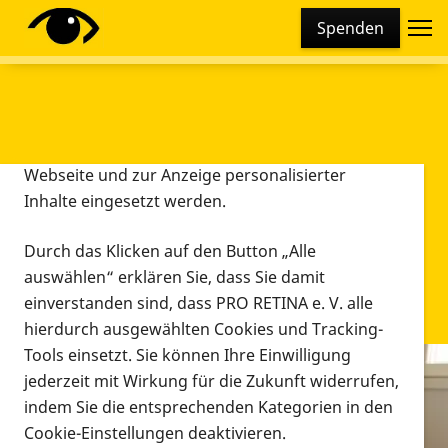
Cookie-Einstellungen
Spenden
Diese Webseite setzt verschiedene Cookies und
Tracking-Tools ein. Dies beinhaltet Cookies und
Tracking-Tools, die für den Betrieb der Webseite
technisch notwendig sind, die zu statistischen
Zwecken sowie zur besseren Bedienbarkeit der
Webseite und zur Anzeige personalisierter
Inhalte eingesetzt werden.
Durch das Klicken auf den Button „Alle
auswählen“ erklären Sie, dass Sie damit
einverstanden sind, dass PRO RETINA e. V. alle
hierdurch ausgewählten Cookies und Tracking-
Tools einsetzt. Sie können Ihre Einwilligung
jederzeit mit Wirkung für die Zukunft widerrufen,
Infomaterial
indem Sie die entsprechenden Kategorien in den
Infomaterial
Cookie-Einstellungen deaktivieren.