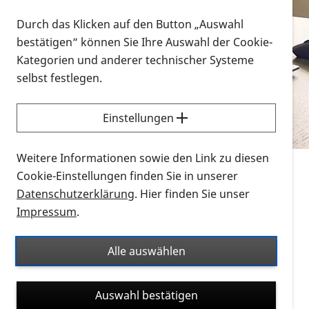
Vorlesen
Durch das Klicken auf den Button „Auswahl
bestätigen“ können Sie Ihre Auswahl der Cookie-
Alle Infomaterialien in verschiedenen
Kategorien und anderer technischer Systeme
Formaten an einem Ort
selbst festlegen.
Sie möchten wissen, wie Sie nach Infonmaterial
suchen und dieses bestellen bzw. herunterladen
Einstellungen
können? Schauen Sie sich die
Erklärvideos zum
Thema Infomaterial auf der PRO RETINA-Website
Weitere Informationen sowie den Link zu diesen
für blinde und sehbehinderte Menschen an.
Cookie-Einstellungen finden Sie in unserer
Datenschutzerklärung
. Hier finden Sie unser
Auf dieser Seite finden Sie sämtliches Infomaterial
Impressum
.
der PRO RETINA in all seinen Formaten an einem
Ort. Nutzen Sie den Formatfilter, um ausschließlich
Alle auswählen
nach Flyern und Broschüren, Audios oder Videos zu
suchen. Die meisten Flyer und Broschüren werden in
Auswahl bestätigen
verschiedenen Formaten angeboten: zur