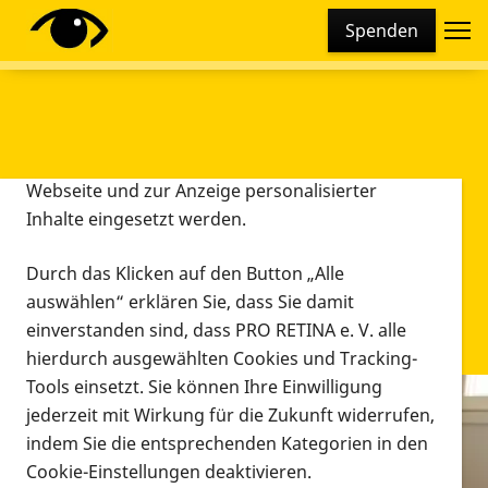
Cookie-Einstellungen
Spenden
Diese Webseite setzt verschiedene Cookies und
Tracking-Tools ein. Dies beinhaltet Cookies und
Tracking-Tools, die für den Betrieb der Webseite
technisch notwendig sind, die zu statistischen
Zwecken sowie zur besseren Bedienbarkeit der
Webseite und zur Anzeige personalisierter
Inhalte eingesetzt werden.
Durch das Klicken auf den Button „Alle
auswählen“ erklären Sie, dass Sie damit
einverstanden sind, dass PRO RETINA e. V. alle
hierdurch ausgewählten Cookies und Tracking-
Tools einsetzt. Sie können Ihre Einwilligung
jederzeit mit Wirkung für die Zukunft widerrufen,
Infomaterial
indem Sie die entsprechenden Kategorien in den
Infomaterial
Cookie-Einstellungen deaktivieren.