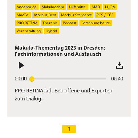
Angehörige
Makulaödem
Hilfsmittel
AMD
LHON
MacTel
Morbus Best
Morbus Stargardt
RCS / CCS
PRO RETINA
Therapie
Podcast
Forschung heute
Veranstaltung
Hybrid
Makula-Thementag 2023 in Dresden:
Fachinformationen und Austausch
00:00
05:40
PRO RETINA lädt Betroffene und Experten
zum Dialog.
1