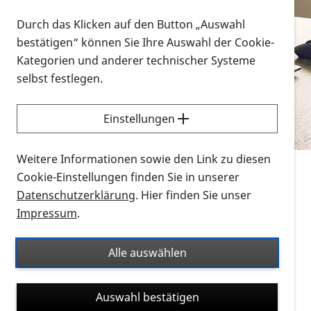
Vorlesen
Durch das Klicken auf den Button „Auswahl
bestätigen“ können Sie Ihre Auswahl der Cookie-
Alle Infomaterialien in verschiedenen
Kategorien und anderer technischer Systeme
Formaten an einem Ort
selbst festlegen.
Sie möchten wissen, wie Sie nach Infonmaterial
suchen und dieses bestellen bzw. herunterladen
Einstellungen
können? Schauen Sie sich die
Erklärvideos zum
Thema Infomaterial auf der PRO RETINA-Website
Weitere Informationen sowie den Link zu diesen
für blinde und sehbehinderte Menschen an.
Cookie-Einstellungen finden Sie in unserer
Datenschutzerklärung
. Hier finden Sie unser
Auf dieser Seite finden Sie sämtliches Infomaterial
Impressum
.
der PRO RETINA in all seinen Formaten an einem
Ort. Nutzen Sie den Formatfilter, um ausschließlich
Alle auswählen
nach Flyern und Broschüren, Audios oder Videos zu
suchen. Die meisten Flyer und Broschüren werden in
Auswahl bestätigen
verschiedenen Formaten angeboten: zur