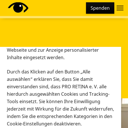
Cookie-Einstellungen
Spenden
Diese Webseite setzt verschiedene Cookies und
Tracking-Tools ein. Dies beinhaltet Cookies und
Tracking-Tools, die für den Betrieb der Webseite
technisch notwendig sind, die zu statistischen
Zwecken sowie zur besseren Bedienbarkeit der
Webseite und zur Anzeige personalisierter
Inhalte eingesetzt werden.
Durch das Klicken auf den Button „Alle
auswählen“ erklären Sie, dass Sie damit
einverstanden sind, dass PRO RETINA e. V. alle
hierdurch ausgewählten Cookies und Tracking-
Tools einsetzt. Sie können Ihre Einwilligung
jederzeit mit Wirkung für die Zukunft widerrufen,
Infomaterial
indem Sie die entsprechenden Kategorien in den
Infomaterial
Cookie-Einstellungen deaktivieren.