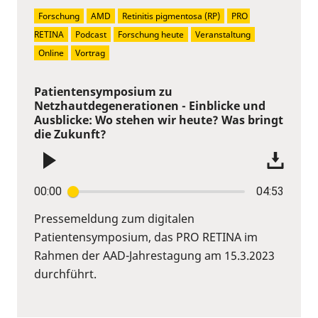
Forschung
AMD
Retinitis pigmentosa (RP)
PRO 
RETINA
Podcast
Forschung heute
Veranstaltung
Online
Vortrag
Patientensymposium zu
Netzhautdegenerationen - Einblicke und
Ausblicke: Wo stehen wir heute? Was bringt
die Zukunft?
00:00
04:53
Pressemeldung zum digitalen
Patientensymposium, das PRO RETINA im
Rahmen der AAD-Jahrestagung am 15.3.2023
durchführt.