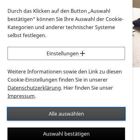
Vorlesen
Durch das Klicken auf den Button „Auswahl
bestätigen“ können Sie Ihre Auswahl der Cookie-
Alle Infomaterialien in verschiedenen
Kategorien und anderer technischer Systeme
Formaten an einem Ort
selbst festlegen.
Sie möchten wissen, wie Sie nach Infonmaterial
suchen und dieses bestellen bzw. herunterladen
Einstellungen
können? Schauen Sie sich die
Erklärvideos zum
Thema Infomaterial auf der PRO RETINA-Website
Weitere Informationen sowie den Link zu diesen
für blinde und sehbehinderte Menschen an.
Cookie-Einstellungen finden Sie in unserer
Datenschutzerklärung
. Hier finden Sie unser
Auf dieser Seite finden Sie sämtliches Infomaterial
Impressum
.
der PRO RETINA in all seinen Formaten an einem
Ort. Nutzen Sie den Formatfilter, um ausschließlich
Alle auswählen
nach Flyern und Broschüren, Audios oder Videos zu
suchen. Die meisten Flyer und Broschüren werden in
Auswahl bestätigen
verschiedenen Formaten angeboten: zur