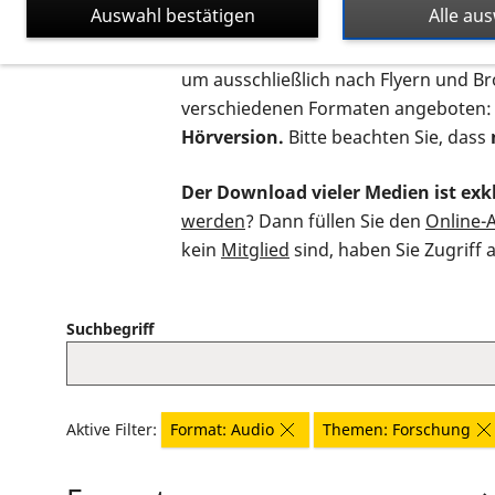
Auswahl bestätigen
Alle au
Auf dieser Seite finden Sie sämtliche
um ausschließlich nach Flyern und B
verschiedenen Formaten angeboten:
Hörversion.
Bitte beachten Sie, dass
Der Download vieler Medien ist exkl
werden
? Dann füllen Sie den
Online-
kein
Mitglied
sind, haben Sie Zugriff 
Suchbegriff
Aktive Filter:
Format: Audio
Themen: Forschung