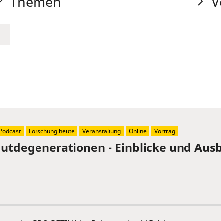
Themen
V
Podcast
Forschung heute
Veranstaltung
Online
Vortrag
tdegenerationen - Einblicke und Ausb