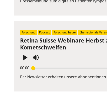
Pressemeldung zum digitalen Patientensympos
Space
to
show
volume
slider.
Forschung
Podcast
Forschung heute
überregionale Veran
Retina Suisse Webinare Herbst 
Kometschweifen
Press
00:00
Enter
or
Per Newsletter erhalten unsere Abonnentinnen 
Space
to
show
volume
slider.