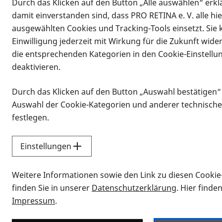
Durch das Klicken auf den Button „Alle auswählen“ erklä
damit einverstanden sind, dass PRO RETINA e. V. alle hi
ausgewählten Cookies und Tracking-Tools einsetzt. Sie
Einwilligung jederzeit mit Wirkung für die Zukunft wide
die entsprechenden Kategorien in den Cookie-Einstellu
deaktivieren.
Durch das Klicken auf den Button „Auswahl bestätigen“
Infomaterial
Auswahl der Cookie-Kategorien und anderer technische
Infomaterial
festlegen.
Einstellungen
Vorlesen
Weitere Informationen sowie den Link zu diesen Cookie
Alle Infomaterialien
finden Sie in unserer
Datenschutzerklärung
. Hier finde
Impressum
.
Sie möchten wissen, wie Sie nach Inf
Erklärvideos zum Thema Infomateri