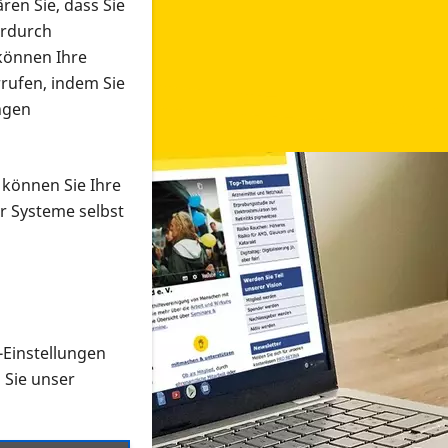
ren Sie, dass Sie
erdurch
 können Ihre
rrufen, indem Sie
ngen
 können Sie Ihre
r Systeme selbst
-Einstellungen
 in verschiedenen Formaten an e
n Sie unser
onmaterial suchen und dieses bestellen bzw. herunterladen
al auf der PRO RETINA-Website für blinde und sehbehi