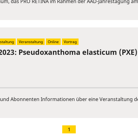
ium, das PRO RETINA im Rahmen der AAD-Jahrestagung am 
staltung
Veranstaltung
Online
Vortrag
2023: Pseudoxanthoma elasticum (PXE)
und Abonnenten Informationen über eine Veranstaltung de
1