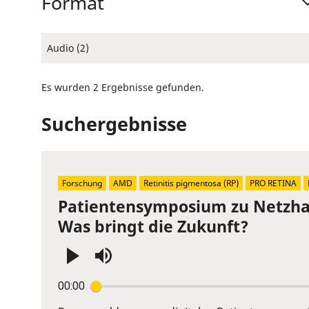
Format
Audio (2)
Es wurden 2 Ergebnisse gefunden.
Suchergebnisse
Forschung
AMD
Retinitis pigmentosa (RP)
PRO RETINA
Patientensymposium zu Netzhau
Was bringt die Zukunft?
Press
00:00
Enter
or