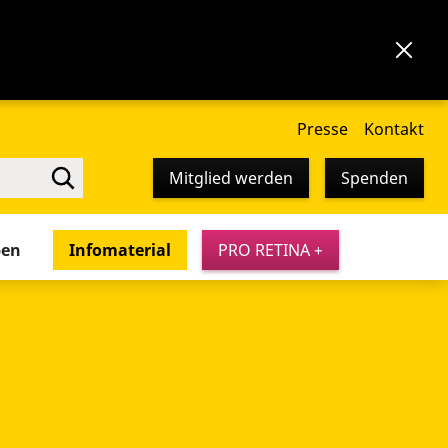
Presse
Kontakt
Mitglied werden
Spenden
pen
Infomaterial
PRO RETINA +