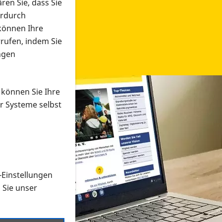
ren Sie, dass Sie
erdurch
 können Ihre
rrufen, indem Sie
ngen
 können Sie Ihre
r Systeme selbst
-Einstellungen
 in verschiedenen Formaten an e
n Sie unser
onmaterial suchen und dieses bestellen bzw. herunterladen
al auf der PRO RETINA-Website für blinde und sehbehi