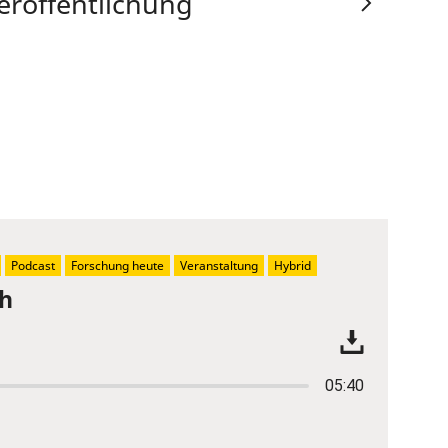
eröffentlichung
Podcast
Forschung heute
Veranstaltung
Hybrid
ch
05:40