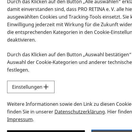
Durch das Klicken auf den Button „Alle auswählen“ erklä
damit einverstanden sind, dass PRO RETINA e. V. alle hi
ausgewählten Cookies und Tracking-Tools einsetzt. Sie
Einwilligung jederzeit mit Wirkung für die Zukunft wide
die entsprechenden Kategorien in den Cookie-Einstellu
deaktivieren.
Durch das Klicken auf den Button „Auswahl bestätigen“
Infomaterial
Auswahl der Cookie-Kategorien und anderer technische
Infomaterial
festlegen.
Einstellungen
Vorlesen
Weitere Informationen sowie den Link zu diesen Cookie
Alle Infomaterialien
finden Sie in unserer
Datenschutzerklärung
. Hier finde
Impressum
.
Sie möchten wissen, wie Sie nach Inf
Erklärvideos zum Thema Infomateri