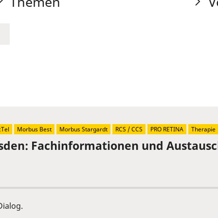
Themen
V
Tel
Morbus Best
Morbus Stargardt
RCS / CCS
PRO RETINA
Therapie
sden: Fachinformationen und Austaus
ialog.