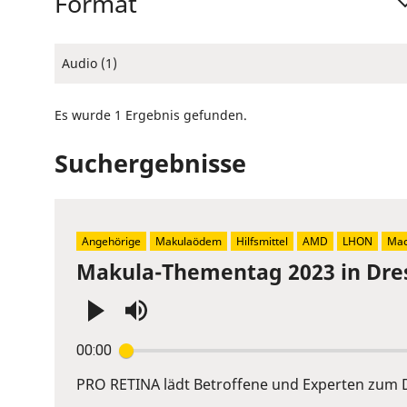
Format
Audio (1)
Es wurde 1 Ergebnis gefunden.
Suchergebnisse
Angehörige
Makulaödem
Hilfsmittel
AMD
LHON
Mac
Makula-Thementag 2023 in Dre
Press
00:00
Enter
or
PRO RETINA lädt Betroffene und Experten zum D
Space