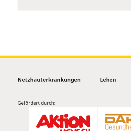
to
show
volume
slider.
Sitemap
Netzhauterkrankungen
Leben
Gefördert durch: