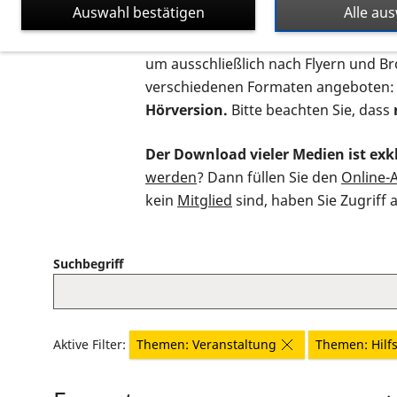
Auswahl bestätigen
Alle au
Auf dieser Seite finden Sie sämtliche
um ausschließlich nach Flyern und B
verschiedenen Formaten angeboten:
Hörversion.
Bitte beachten Sie, dass
Der Download vieler Medien ist exkl
werden
? Dann füllen Sie den
Online-
kein
Mitglied
sind, haben Sie Zugriff 
Suchbegriff
Aktive Filter:
Themen: Veranstaltung
Themen: Hilfs