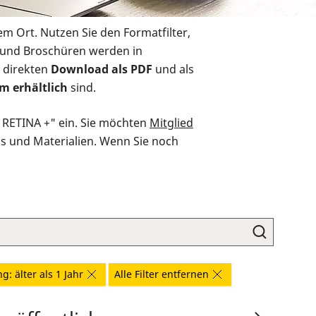
em Ort. Nutzen Sie den Formatfilter,
r und Broschüren werden in
 direkten
Download als PDF
und als
m erhältlich
sind.
O RETINA +" ein. Sie möchten
Mitglied
ds und Materialien. Wenn Sie noch
g: älter als 1 Jahr
Alle Filter entfernen