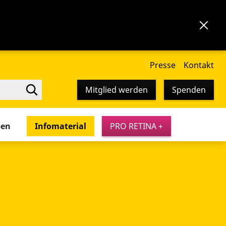
Presse
Kontakt
Mitglied werden
Spenden
pen
Infomaterial
PRO RETINA +