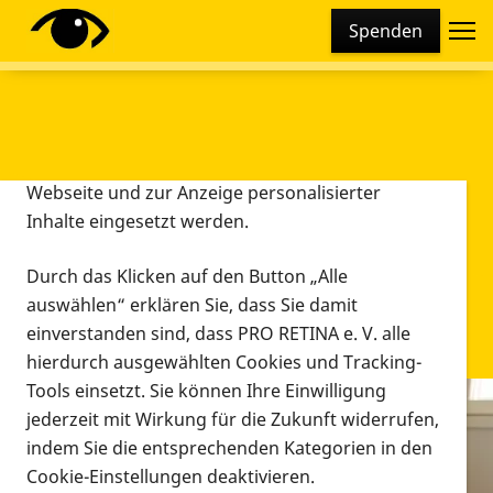
Cookie-Einstellungen
Spenden
Diese Webseite setzt verschiedene Cookies und
Tracking-Tools ein. Dies beinhaltet Cookies und
Tracking-Tools, die für den Betrieb der Webseite
technisch notwendig sind, die zu statistischen
Zwecken sowie zur besseren Bedienbarkeit der
Webseite und zur Anzeige personalisierter
Inhalte eingesetzt werden.
Durch das Klicken auf den Button „Alle
auswählen“ erklären Sie, dass Sie damit
einverstanden sind, dass PRO RETINA e. V. alle
hierdurch ausgewählten Cookies und Tracking-
Tools einsetzt. Sie können Ihre Einwilligung
jederzeit mit Wirkung für die Zukunft widerrufen,
Infomaterial
indem Sie die entsprechenden Kategorien in den
Infomaterial
Cookie-Einstellungen deaktivieren.