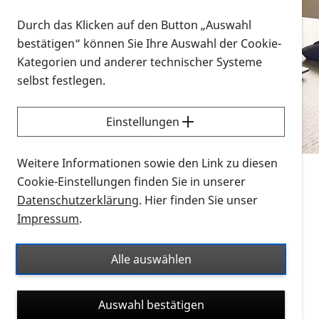
Vorlesen
Durch das Klicken auf den Button „Auswahl
bestätigen“ können Sie Ihre Auswahl der Cookie-
Alle Infomaterialien in verschiedenen
Kategorien und anderer technischer Systeme
Formaten an einem Ort
selbst festlegen.
Sie möchten wissen, wie Sie nach Infonmaterial
suchen und dieses bestellen bzw. herunterladen
Einstellungen
können? Schauen Sie sich die
Erklärvideos zum
Thema Infomaterial auf der PRO RETINA-Website
Weitere Informationen sowie den Link zu diesen
für blinde und sehbehinderte Menschen an.
Cookie-Einstellungen finden Sie in unserer
Datenschutzerklärung
. Hier finden Sie unser
Auf dieser Seite finden Sie sämtliches Infomaterial
Impressum
.
der PRO RETINA in all seinen Formaten an einem
Ort. Nutzen Sie den Formatfilter, um ausschließlich
Alle auswählen
nach Flyern und Broschüren, Audios oder Videos zu
suchen. Die meisten Flyer und Broschüren werden in
Auswahl bestätigen
verschiedenen Formaten angeboten: zur