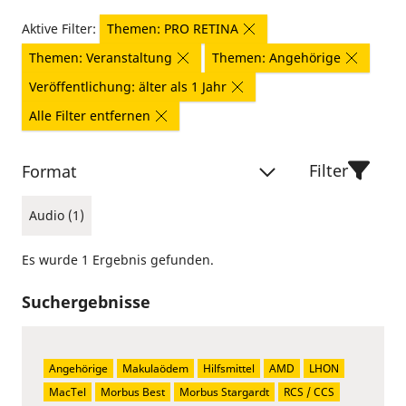
Aktive Filter:
Themen: PRO RETINA
Themen: Veranstaltung
Themen: Angehörige
Veröffentlichung: älter als 1 Jahr
Alle Filter entfernen
Filter
Format
Audio (1)
Es wurde 1 Ergebnis gefunden.
Suchergebnisse
Angehörige
Makulaödem
Hilfsmittel
AMD
LHON
MacTel
Morbus Best
Morbus Stargardt
RCS / CCS