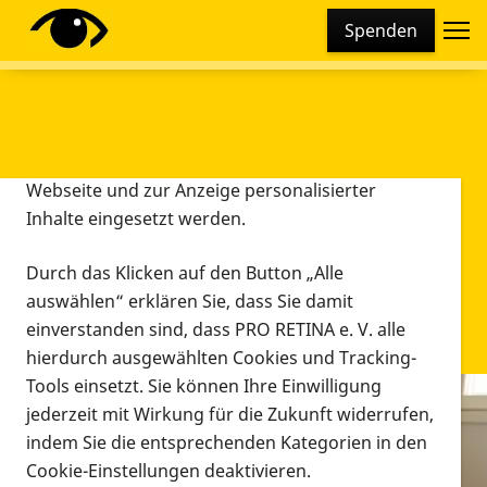
Cookie-Einstellungen
Spenden
Diese Webseite setzt verschiedene Cookies und
Tracking-Tools ein. Dies beinhaltet Cookies und
Tracking-Tools, die für den Betrieb der Webseite
technisch notwendig sind, die zu statistischen
Zwecken sowie zur besseren Bedienbarkeit der
Webseite und zur Anzeige personalisierter
Inhalte eingesetzt werden.
Durch das Klicken auf den Button „Alle
auswählen“ erklären Sie, dass Sie damit
einverstanden sind, dass PRO RETINA e. V. alle
hierdurch ausgewählten Cookies und Tracking-
Tools einsetzt. Sie können Ihre Einwilligung
jederzeit mit Wirkung für die Zukunft widerrufen,
Infomaterial
indem Sie die entsprechenden Kategorien in den
Infomaterial
Cookie-Einstellungen deaktivieren.