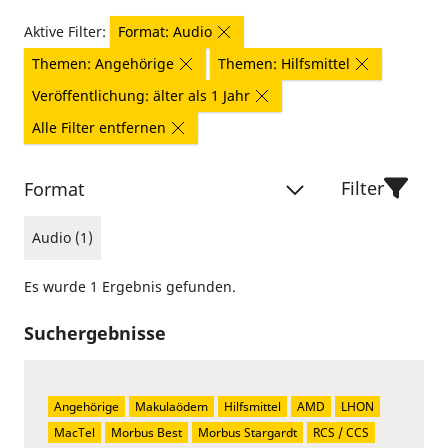
Aktive Filter:
Format: Audio
Themen: Angehörige
Themen: Hilfsmittel
Veröffentlichung: älter als 1 Jahr
Alle Filter entfernen
Filter
Format
Audio (1)
Es wurde 1 Ergebnis gefunden.
Suchergebnisse
Angehörige
Makulaödem
Hilfsmittel
AMD
LHON
MacTel
Morbus Best
Morbus Stargardt
RCS / CCS