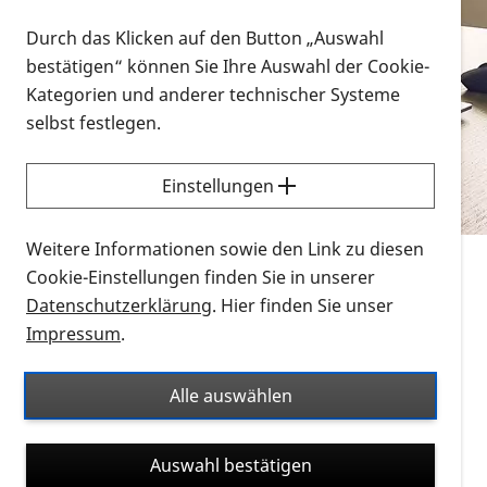
Vorlesen
Durch das Klicken auf den Button „Auswahl
bestätigen“ können Sie Ihre Auswahl der Cookie-
Alle Infomaterialien in verschiedenen
Kategorien und anderer technischer Systeme
Formaten an einem Ort
selbst festlegen.
Sie möchten wissen, wie Sie nach Infonmaterial
suchen und dieses bestellen bzw. herunterladen
Einstellungen
können? Schauen Sie sich die
Erklärvideos zum
Thema Infomaterial auf der PRO RETINA-Website
Weitere Informationen sowie den Link zu diesen
für blinde und sehbehinderte Menschen an.
Cookie-Einstellungen finden Sie in unserer
Datenschutzerklärung
. Hier finden Sie unser
Auf dieser Seite finden Sie sämtliches Infomaterial
Impressum
.
der PRO RETINA in all seinen Formaten an einem
Ort. Nutzen Sie den Formatfilter, um ausschließlich
Alle auswählen
nach Flyern und Broschüren, Audios oder Videos zu
suchen. Die meisten Flyer und Broschüren werden in
Auswahl bestätigen
verschiedenen Formaten angeboten: zur