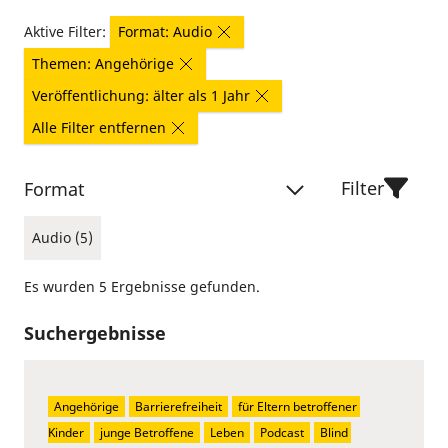
Aktive Filter:
Format: Audio
Themen: Angehörige
Veröffentlichung: älter als 1 Jahr
Alle Filter entfernen
Filter
Format
Audio (5)
Es wurden 5 Ergebnisse gefunden.
Suchergebnisse
Angehörige
Barrierefreiheit
für Eltern betroffener 
Kinder
junge Betroffene
Leben
Podcast
Blind 