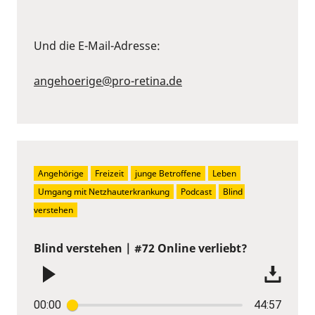
Und die E-Mail-Adresse:
angehoerige@pro-retina.de
Angehörige
Freizeit
junge Betroffene
Leben
Umgang mit Netzhauterkrankung
Podcast
Blind 
verstehen
Blind verstehen | #72 Online verliebt?
00:00
44:57