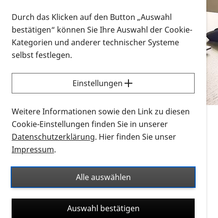
Vorlesen
Durch das Klicken auf den Button „Auswahl
bestätigen“ können Sie Ihre Auswahl der Cookie-
Alle Infomaterialien in verschiedenen
Kategorien und anderer technischer Systeme
Formaten an einem Ort
selbst festlegen.
Sie möchten wissen, wie Sie nach Infonmaterial
suchen und dieses bestellen bzw. herunterladen
Einstellungen
können? Schauen Sie sich die
Erklärvideos zum
Thema Infomaterial auf der PRO RETINA-Website
Weitere Informationen sowie den Link zu diesen
für blinde und sehbehinderte Menschen an.
Cookie-Einstellungen finden Sie in unserer
Datenschutzerklärung
. Hier finden Sie unser
Auf dieser Seite finden Sie sämtliches Infomaterial
Impressum
.
der PRO RETINA in all seinen Formaten an einem
Ort. Nutzen Sie den Formatfilter, um ausschließlich
Alle auswählen
nach Flyern und Broschüren, Audios oder Videos zu
suchen. Die meisten Flyer und Broschüren werden in
Auswahl bestätigen
verschiedenen Formaten angeboten: zur