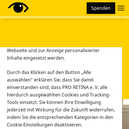
Cookie-Einstellungen
Spenden
Diese Webseite setzt verschiedene Cookies und
Tracking-Tools ein. Dies beinhaltet Cookies und
Tracking-Tools, die für den Betrieb der Webseite
technisch notwendig sind, die zu statistischen
Zwecken sowie zur besseren Bedienbarkeit der
Webseite und zur Anzeige personalisierter
Inhalte eingesetzt werden.
Durch das Klicken auf den Button „Alle
auswählen“ erklären Sie, dass Sie damit
einverstanden sind, dass PRO RETINA e. V. alle
hierdurch ausgewählten Cookies und Tracking-
Tools einsetzt. Sie können Ihre Einwilligung
jederzeit mit Wirkung für die Zukunft widerrufen,
Infomaterial
indem Sie die entsprechenden Kategorien in den
Infomaterial
Cookie-Einstellungen deaktivieren.