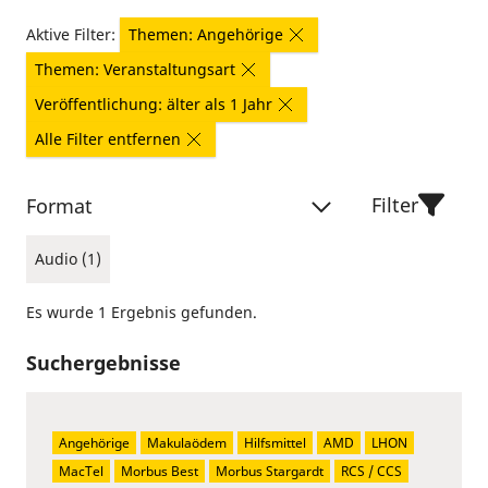
Aktive Filter:
Themen: Angehörige
Themen: Veranstaltungsart
Veröffentlichung: älter als 1 Jahr
Alle Filter entfernen
Filter
Format
Audio (1)
Es wurde 1 Ergebnis gefunden.
Suchergebnisse
Angehörige
Makulaödem
Hilfsmittel
AMD
LHON
MacTel
Morbus Best
Morbus Stargardt
RCS / CCS