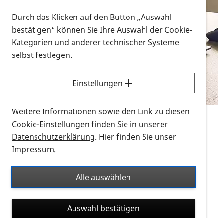
Vorlesen
Durch das Klicken auf den Button „Auswahl
bestätigen“ können Sie Ihre Auswahl der Cookie-
Alle Infomaterialien in verschiedenen
Kategorien und anderer technischer Systeme
Formaten an einem Ort
selbst festlegen.
Sie möchten wissen, wie Sie nach Infonmaterial
suchen und dieses bestellen bzw. herunterladen
Einstellungen
können? Schauen Sie sich die
Erklärvideos zum
Thema Infomaterial auf der PRO RETINA-Website
Weitere Informationen sowie den Link zu diesen
für blinde und sehbehinderte Menschen an.
Cookie-Einstellungen finden Sie in unserer
Datenschutzerklärung
. Hier finden Sie unser
Auf dieser Seite finden Sie sämtliches Infomaterial
Impressum
.
der PRO RETINA in all seinen Formaten an einem
Ort. Nutzen Sie den Formatfilter, um ausschließlich
Alle auswählen
nach Flyern und Broschüren, Audios oder Videos zu
suchen. Die meisten Flyer und Broschüren werden in
Auswahl bestätigen
verschiedenen Formaten angeboten: zur