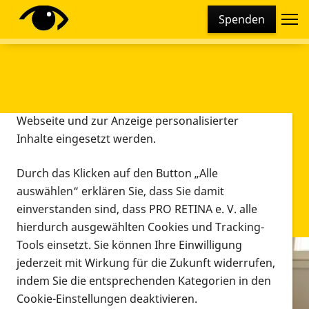
Cookie-Einstellungen
Spenden
Diese Webseite setzt verschiedene Cookies und
Tracking-Tools ein. Dies beinhaltet Cookies und
Tracking-Tools, die für den Betrieb der Webseite
technisch notwendig sind, die zu statistischen
Zwecken sowie zur besseren Bedienbarkeit der
Webseite und zur Anzeige personalisierter
Inhalte eingesetzt werden.
Durch das Klicken auf den Button „Alle
auswählen“ erklären Sie, dass Sie damit
einverstanden sind, dass PRO RETINA e. V. alle
hierdurch ausgewählten Cookies und Tracking-
Tools einsetzt. Sie können Ihre Einwilligung
jederzeit mit Wirkung für die Zukunft widerrufen,
Infomaterial
indem Sie die entsprechenden Kategorien in den
Infomaterial
Cookie-Einstellungen deaktivieren.