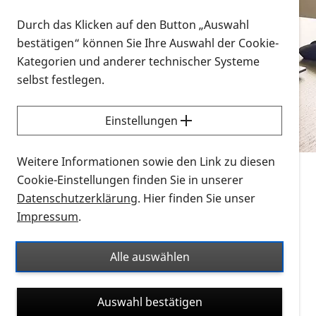
Vorlesen
Durch das Klicken auf den Button „Auswahl
bestätigen“ können Sie Ihre Auswahl der Cookie-
Alle Infomaterialien in verschiedenen
Kategorien und anderer technischer Systeme
Formaten an einem Ort
selbst festlegen.
Sie möchten wissen, wie Sie nach Infonmaterial
suchen und dieses bestellen bzw. herunterladen
Einstellungen
können? Schauen Sie sich die
Erklärvideos zum
Thema Infomaterial auf der PRO RETINA-Website
Weitere Informationen sowie den Link zu diesen
für blinde und sehbehinderte Menschen an.
Cookie-Einstellungen finden Sie in unserer
Datenschutzerklärung
. Hier finden Sie unser
Auf dieser Seite finden Sie sämtliches Infomaterial
Impressum
.
der PRO RETINA in all seinen Formaten an einem
Ort. Nutzen Sie den Formatfilter, um ausschließlich
Alle auswählen
nach Flyern und Broschüren, Audios oder Videos zu
suchen. Die meisten Flyer und Broschüren werden in
Auswahl bestätigen
verschiedenen Formaten angeboten: zur