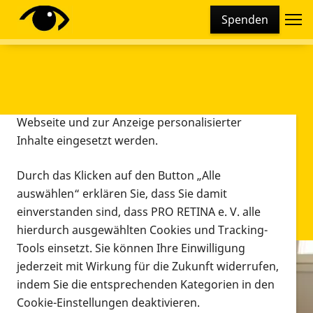
Cookie-Einstellungen
Spenden
Diese Webseite setzt verschiedene Cookies und
Tracking-Tools ein. Dies beinhaltet Cookies und
Tracking-Tools, die für den Betrieb der Webseite
technisch notwendig sind, die zu statistischen
Zwecken sowie zur besseren Bedienbarkeit der
Webseite und zur Anzeige personalisierter
Inhalte eingesetzt werden.
Durch das Klicken auf den Button „Alle
auswählen“ erklären Sie, dass Sie damit
einverstanden sind, dass PRO RETINA e. V. alle
hierdurch ausgewählten Cookies und Tracking-
Tools einsetzt. Sie können Ihre Einwilligung
jederzeit mit Wirkung für die Zukunft widerrufen,
Infomaterial
indem Sie die entsprechenden Kategorien in den
Infomaterial
Cookie-Einstellungen deaktivieren.