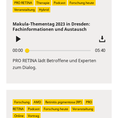
PRO RETINA
Therapie
Podcast
Forschung heute
Veranstaltung
Hybrid
Makula-Thementag 2023 in Dresden:
Fachinformationen und Austausch
00:00
05:40
PRO RETINA lädt Betroffene und Experten
zum Dialog.
Forschung
AMD
Retinitis pigmentosa (RP)
PRO 
RETINA
Podcast
Forschung heute
Veranstaltung
Online
Vortrag