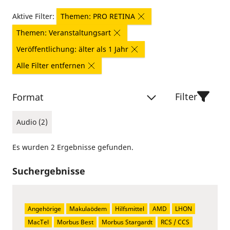
Aktive Filter:
Themen: PRO RETINA
Themen: Veranstaltungsart
Veröffentlichung: älter als 1 Jahr
Alle Filter entfernen
Filter
Format
Audio (2)
Es wurden 2 Ergebnisse gefunden.
Suchergebnisse
Angehörige
Makulaödem
Hilfsmittel
AMD
LHON
MacTel
Morbus Best
Morbus Stargardt
RCS / CCS