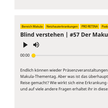
volume
slider.
Bereich Makula
Netzhauterkrankungen
PRO RETINA
Podc
Blind verstehen | #57 Der Maku
Press
00:00
Enter
or
Space
Endlich können wieder Präsenzveranstaltungen 
to
Makula-Thementag. Aber was ist das überhaupt
show
Reise gemacht? Wie wirkt sich eine Erkrankung
volume
und auf viele andere Fragen erhaltet ihr in dies
slider.