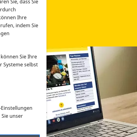
ren Sie, dass Sie
erdurch
 können Ihre
rrufen, indem Sie
ngen
 können Sie Ihre
r Systeme selbst
-Einstellungen
 in verschiedenen Formaten an e
n Sie unser
onmaterial suchen und dieses bestellen bzw. herunterladen
al auf der PRO RETINA-Website für blinde und sehbehi