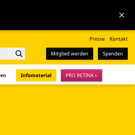
Presse
Kontakt
Mitglied werden
Spenden
pen
Infomaterial
PRO RETINA +