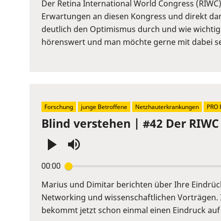
or
Der Retina International World Congress (RIWC) 
Space
Erwartungen an diesen Kongress und direkt dana
to
deutlich den Optimismus durch und wie wichtig
show
hörenswert und man möchte gerne mit dabei se
volume
slider.
Forschung
junge Betroffene
Netzhauterkrankungen
PRO 
Blind verstehen | #42 Der RIWC 
Press
00:00
Enter
or
Marius und Dimitar berichten über Ihre Eindrü
Space
Networking und wissenschaftlichen Vorträgen. 
to
bekommt jetzt schon einmal einen Eindruck auf
show