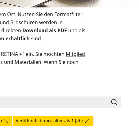
em Ort. Nutzen Sie den Formatfilter,
r und Broschüren werden in
 direkten
Download als PDF
und als
m erhältlich
sind.
O RETINA +" ein. Sie möchten
Mitglied
ds und Materialien. Wenn Sie noch
n
Veröffentlichung: älter als 1 Jahr