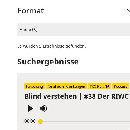
Format
Audio (5)
Es wurden 5 Ergebnisse gefunden.
Suchergebnisse
Forschung
Netzhauterkrankungen
PRO RETINA
Podcast
Blind verstehen | #38 Der RIWC
Press
00:00
Enter