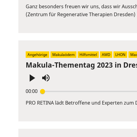
Ganz besonders freuen wir uns, dass wir Ausschn
(Zentrum für Regenerative Therapien Dresden) 
Angehörige
Makulaödem
Hilfsmittel
AMD
LHON
Mac
Makula-Thementag 2023 in Dre
Press
00:00
Enter
or
PRO RETINA lädt Betroffene und Experten zum D
Space
to
show
volume