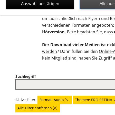
Auswahl bestätigen
Alle au
Auf dieser Seite finden Sie sämtliche
um ausschließlich nach Flyern und B
verschiedenen Formaten angeboten:
Hörversion.
Bitte beachten Sie, dass
Der Download vieler Medien ist exkl
werden
? Dann füllen Sie den
Online-
kein
Mitglied
sind, haben Sie Zugriff 
Suchbegriff
Aktive Filter:
Format: Audio
Themen: PRO RETINA
Alle Filter entfernen