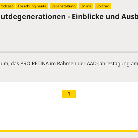
Podcast
Forschung heute
Veranstaltung
Online
Vortrag
tdegenerationen - Einblicke und Ausb
ium, das PRO RETINA im Rahmen der AAD-Jahrestagung am 
1