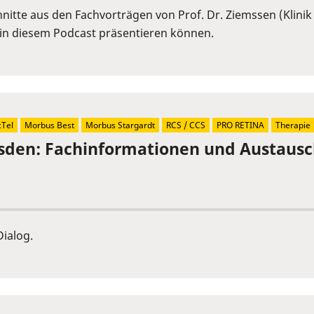
itte aus den Fachvorträgen von Prof. Dr. Ziemssen (Klinik
in diesem Podcast präsentieren können.
Tel
Morbus Best
Morbus Stargardt
RCS / CCS
PRO RETINA
Therapie
sden: Fachinformationen und Austaus
ialog.