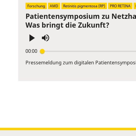
slider.
Forschung
AMD
Retinitis pigmentosa (RP)
PRO RETINA
Patientensymposium zu Netzhau
Was bringt die Zukunft?
Press
00:00
Enter
or
Pressemeldung zum digitalen Patientensympos
Space
to
show
volume
slider.