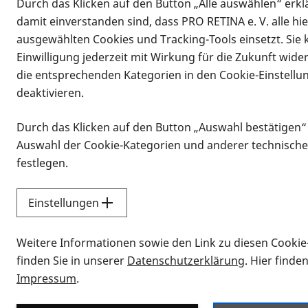
Durch das Klicken auf den Button „Alle auswählen“ erklä
damit einverstanden sind, dass PRO RETINA e. V. alle hi
ausgewählten Cookies und Tracking-Tools einsetzt. Sie
Einwilligung jederzeit mit Wirkung für die Zukunft wide
die entsprechenden Kategorien in den Cookie-Einstellu
deaktivieren.
Durch das Klicken auf den Button „Auswahl bestätigen“
Infomaterial
Auswahl der Cookie-Kategorien und anderer technische
Infomaterial
festlegen.
Einstellungen
Vorlesen
Weitere Informationen sowie den Link zu diesen Cookie
Alle Infomaterialien
finden Sie in unserer
Datenschutzerklärung
. Hier finde
Impressum
.
Sie möchten wissen, wie Sie nach Inf
Erklärvideos zum Thema Infomateri