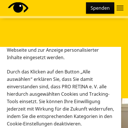
Cookie-Einstellungen
Spenden
Diese Webseite setzt verschiedene Cookies und
Tracking-Tools ein. Dies beinhaltet Cookies und
Tracking-Tools, die für den Betrieb der Webseite
technisch notwendig sind, die zu statistischen
Zwecken sowie zur besseren Bedienbarkeit der
Webseite und zur Anzeige personalisierter
Inhalte eingesetzt werden.
Durch das Klicken auf den Button „Alle
auswählen“ erklären Sie, dass Sie damit
einverstanden sind, dass PRO RETINA e. V. alle
hierdurch ausgewählten Cookies und Tracking-
Tools einsetzt. Sie können Ihre Einwilligung
jederzeit mit Wirkung für die Zukunft widerrufen,
Infomaterial
indem Sie die entsprechenden Kategorien in den
Infomaterial
Cookie-Einstellungen deaktivieren.