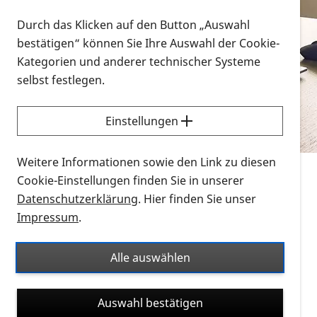
Vorlesen
Durch das Klicken auf den Button „Auswahl
bestätigen“ können Sie Ihre Auswahl der Cookie-
Alle Infomaterialien in verschiedenen
Kategorien und anderer technischer Systeme
Formaten an einem Ort
selbst festlegen.
Sie möchten wissen, wie Sie nach Infonmaterial
suchen und dieses bestellen bzw. herunterladen
Einstellungen
können? Schauen Sie sich die
Erklärvideos zum
Thema Infomaterial auf der PRO RETINA-Website
Weitere Informationen sowie den Link zu diesen
für blinde und sehbehinderte Menschen an.
Cookie-Einstellungen finden Sie in unserer
Datenschutzerklärung
. Hier finden Sie unser
Auf dieser Seite finden Sie sämtliches Infomaterial
Impressum
.
der PRO RETINA in all seinen Formaten an einem
Ort. Nutzen Sie den Formatfilter, um ausschließlich
Alle auswählen
nach Flyern und Broschüren, Audios oder Videos zu
suchen. Die meisten Flyer und Broschüren werden in
Auswahl bestätigen
verschiedenen Formaten angeboten: zur