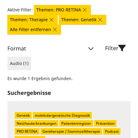
Aktive Filter:
Themen: PRO RETINA
Themen: Therapie
Themen: Genetik
Alle Filter entfernen
Filter
Format
Audio (1)
Es wurde 1 Ergebnis gefunden.
Suchergebnisse
Genetik
molekulargenetische Diagnostik
Netzhauterkrankungen
Patientenregister
Prävention
PRO RETINA
Gentherapie / Stammzelltherapie
Podcast