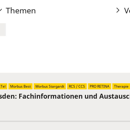
Themen
V
Tel
Morbus Best
Morbus Stargardt
RCS / CCS
PRO RETINA
Therapie
sden: Fachinformationen und Austaus