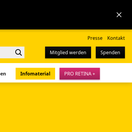
Presse
Kontakt
Mitglied werden
Spenden
pen
Infomaterial
PRO RETINA +