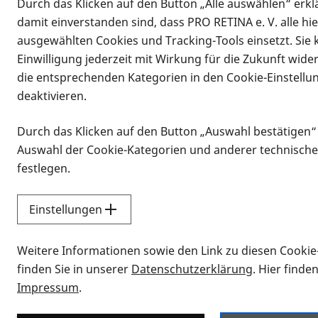
Durch das Klicken auf den Button „Alle auswählen“ erklä
damit einverstanden sind, dass PRO RETINA e. V. alle hi
ausgewählten Cookies und Tracking-Tools einsetzt. Sie
Einwilligung jederzeit mit Wirkung für die Zukunft wide
die entsprechenden Kategorien in den Cookie-Einstellu
deaktivieren.
Durch das Klicken auf den Button „Auswahl bestätigen“
Infomaterial
Auswahl der Cookie-Kategorien und anderer technische
Infomaterial
festlegen.
Einstellungen
Vorlesen
Weitere Informationen sowie den Link zu diesen Cookie
Alle Infomaterialien
finden Sie in unserer
Datenschutzerklärung
. Hier finde
Impressum
.
Sie möchten wissen, wie Sie nach Inf
Erklärvideos zum Thema Infomateri