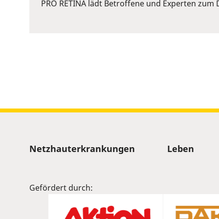
or
PRO RETINA lädt Betroffene und Experten zum D
Space
to
show
volume
slider.
Sitemap
Netzhauterkrankungen
Leben
Gefördert durch: