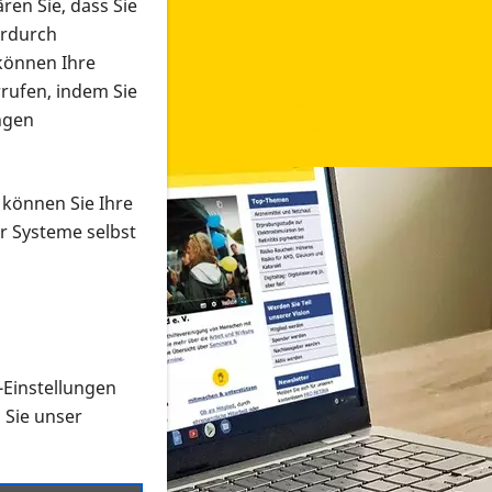
ren Sie, dass Sie
erdurch
 können Ihre
rrufen, indem Sie
ngen
 können Sie Ihre
r Systeme selbst
-Einstellungen
 in verschiedenen Formaten an e
n Sie unser
onmaterial suchen und dieses bestellen bzw. herunterladen
al auf der PRO RETINA-Website für blinde und sehbehi