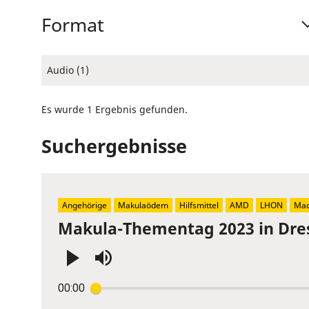
Format
Audio (1)
Es wurde 1 Ergebnis gefunden.
Suchergebnisse
Angehörige
Makulaödem
Hilfsmittel
AMD
LHON
Mac
Makula-Thementag 2023 in Dre
Press
00:00
Enter