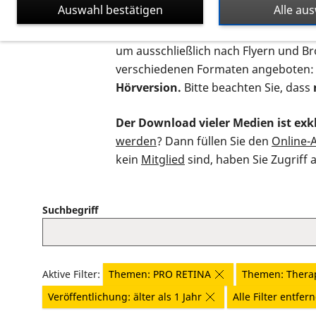
Auswahl bestätigen
Alle au
Auf dieser Seite finden Sie sämtliche
um ausschließlich nach Flyern und B
verschiedenen Formaten angeboten:
Hörversion.
Bitte beachten Sie, dass
Der Download vieler Medien ist exkl
werden
? Dann füllen Sie den
Online-
kein
Mitglied
sind, haben Sie Zugriff 
Suchbegriff
Aktive Filter:
Themen: PRO RETINA
Themen: Thera
Veröffentlichung: älter als 1 Jahr
Alle Filter entfer