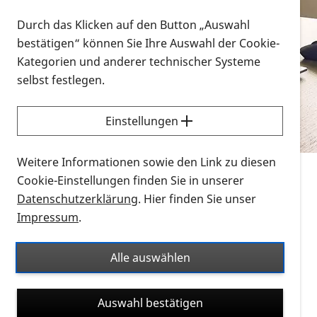
Vorlesen
Durch das Klicken auf den Button „Auswahl
bestätigen“ können Sie Ihre Auswahl der Cookie-
Alle Infomaterialien in verschiedenen
Kategorien und anderer technischer Systeme
Formaten an einem Ort
selbst festlegen.
Sie möchten wissen, wie Sie nach Infonmaterial
suchen und dieses bestellen bzw. herunterladen
Einstellungen
können? Schauen Sie sich die
Erklärvideos zum
Thema Infomaterial auf der PRO RETINA-Website
Weitere Informationen sowie den Link zu diesen
für blinde und sehbehinderte Menschen an.
Cookie-Einstellungen finden Sie in unserer
Datenschutzerklärung
. Hier finden Sie unser
Auf dieser Seite finden Sie sämtliches Infomaterial
Impressum
.
der PRO RETINA in all seinen Formaten an einem
Ort. Nutzen Sie den Formatfilter, um ausschließlich
Alle auswählen
nach Flyern und Broschüren, Audios oder Videos zu
suchen. Die meisten Flyer und Broschüren werden in
Auswahl bestätigen
verschiedenen Formaten angeboten: zur