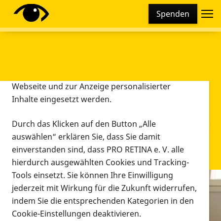
Cookie-Einstellungen
Spenden
Diese Webseite setzt verschiedene Cookies und
Tracking-Tools ein. Dies beinhaltet Cookies und
Tracking-Tools, die für den Betrieb der Webseite
technisch notwendig sind, die zu statistischen
Zwecken sowie zur besseren Bedienbarkeit der
Webseite und zur Anzeige personalisierter
Inhalte eingesetzt werden.
Durch das Klicken auf den Button „Alle
auswählen“ erklären Sie, dass Sie damit
einverstanden sind, dass PRO RETINA e. V. alle
hierdurch ausgewählten Cookies und Tracking-
Tools einsetzt. Sie können Ihre Einwilligung
jederzeit mit Wirkung für die Zukunft widerrufen,
Infomaterial
indem Sie die entsprechenden Kategorien in den
Infomaterial
Cookie-Einstellungen deaktivieren.