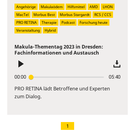
Angehörige
Makulaödem
Hilfsmittel
AMD
LHON
MacTel
Morbus Best
Morbus Stargardt
RCS / CCS
PRO RETINA
Therapie
Podcast
Forschung heute
Veranstaltung
Hybrid
Makula-Thementag 2023 in Dresden:
Fachinformationen und Austausch
00:00
05:40
PRO RETINA lädt Betroffene und Experten
zum Dialog.
1