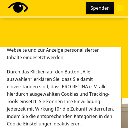
Cookie-Einstellungen
Spenden
Diese Webseite setzt verschiedene Cookies und
Tracking-Tools ein. Dies beinhaltet Cookies und
Tracking-Tools, die für den Betrieb der Webseite
technisch notwendig sind, die zu statistischen
Zwecken sowie zur besseren Bedienbarkeit der
Webseite und zur Anzeige personalisierter
Inhalte eingesetzt werden.
Durch das Klicken auf den Button „Alle
auswählen“ erklären Sie, dass Sie damit
einverstanden sind, dass PRO RETINA e. V. alle
hierdurch ausgewählten Cookies und Tracking-
Tools einsetzt. Sie können Ihre Einwilligung
jederzeit mit Wirkung für die Zukunft widerrufen,
Infomaterial
indem Sie die entsprechenden Kategorien in den
Infomaterial
Cookie-Einstellungen deaktivieren.