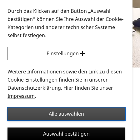
Vorlesen
Durch das Klicken auf den Button „Auswahl
bestätigen“ können Sie Ihre Auswahl der Cookie-
Alle Infomaterialien in verschiedenen
Kategorien und anderer technischer Systeme
Formaten an einem Ort
selbst festlegen.
Sie möchten wissen, wie Sie nach Infonmaterial
suchen und dieses bestellen bzw. herunterladen
Einstellungen
können? Schauen Sie sich die
Erklärvideos zum
Thema Infomaterial auf der PRO RETINA-Website
Weitere Informationen sowie den Link zu diesen
für blinde und sehbehinderte Menschen an.
Cookie-Einstellungen finden Sie in unserer
Datenschutzerklärung
. Hier finden Sie unser
Auf dieser Seite finden Sie sämtliches Infomaterial
Impressum
.
der PRO RETINA in all seinen Formaten an einem
Ort. Nutzen Sie den Formatfilter, um ausschließlich
Alle auswählen
nach Flyern und Broschüren, Audios oder Videos zu
suchen. Die meisten Flyer und Broschüren werden in
Auswahl bestätigen
verschiedenen Formaten angeboten: zur