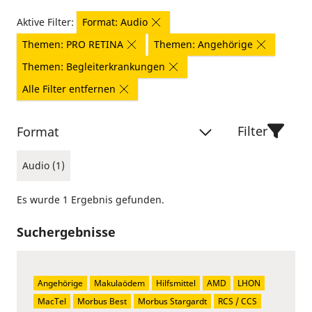
Aktive Filter:
Format: Audio
Themen: PRO RETINA
Themen: Angehörige
Themen: Begleiterkrankungen
Alle Filter entfernen
Filter
Format
Audio (1)
Es wurde 1 Ergebnis gefunden.
Suchergebnisse
Angehörige
Makulaödem
Hilfsmittel
AMD
LHON
MacTel
Morbus Best
Morbus Stargardt
RCS / CCS