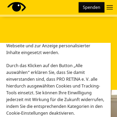
Cookie-Einstellungen
Spenden
Diese Webseite setzt verschiedene Cookies und
Tracking-Tools ein. Dies beinhaltet Cookies und
Tracking-Tools, die für den Betrieb der Webseite
technisch notwendig sind, die zu statistischen
Zwecken sowie zur besseren Bedienbarkeit der
Webseite und zur Anzeige personalisierter
Inhalte eingesetzt werden.
Durch das Klicken auf den Button „Alle
auswählen“ erklären Sie, dass Sie damit
einverstanden sind, dass PRO RETINA e. V. alle
hierdurch ausgewählten Cookies und Tracking-
Tools einsetzt. Sie können Ihre Einwilligung
jederzeit mit Wirkung für die Zukunft widerrufen,
Infomaterial
indem Sie die entsprechenden Kategorien in den
Infomaterial
Cookie-Einstellungen deaktivieren.