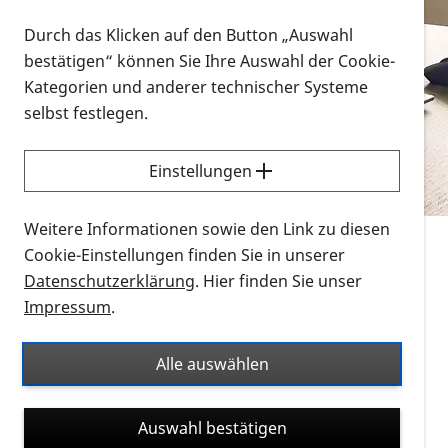
Vorlesen
Durch das Klicken auf den Button „Auswahl
bestätigen“ können Sie Ihre Auswahl der Cookie-
Alle Infomaterialien in verschiedenen
Kategorien und anderer technischer Systeme
Formaten an einem Ort
selbst festlegen.
Sie möchten wissen, wie Sie nach Infonmaterial
suchen und dieses bestellen bzw. herunterladen
Einstellungen
können? Schauen Sie sich die
Erklärvideos zum
Thema Infomaterial auf der PRO RETINA-Website
Weitere Informationen sowie den Link zu diesen
für blinde und sehbehinderte Menschen an.
Cookie-Einstellungen finden Sie in unserer
Datenschutzerklärung
. Hier finden Sie unser
Auf dieser Seite finden Sie sämtliches Infomaterial
Impressum
.
der PRO RETINA in all seinen Formaten an einem
Ort. Nutzen Sie den Formatfilter, um ausschließlich
Alle auswählen
nach Flyern und Broschüren, Audios oder Videos zu
suchen. Die meisten Flyer und Broschüren werden in
Auswahl bestätigen
verschiedenen Formaten angeboten: zur