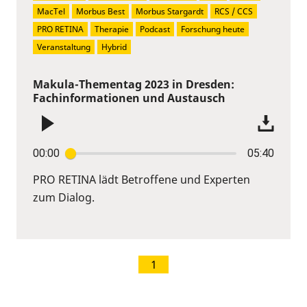
MacTel
Morbus Best
Morbus Stargardt
RCS / CCS
PRO RETINA
Therapie
Podcast
Forschung heute
Veranstaltung
Hybrid
Makula-Thementag 2023 in Dresden:
Fachinformationen und Austausch
00:00
05:40
PRO RETINA lädt Betroffene und Experten
zum Dialog.
1