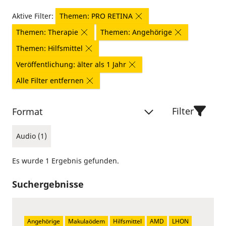
Aktive Filter:
Themen: PRO RETINA
Themen: Therapie
Themen: Angehörige
Themen: Hilfsmittel
Veröffentlichung: älter als 1 Jahr
Alle Filter entfernen
Filter
Format
Audio (1)
Es wurde 1 Ergebnis gefunden.
Suchergebnisse
Angehörige
Makulaödem
Hilfsmittel
AMD
LHON