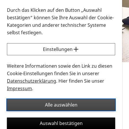
Vorlesen
Durch das Klicken auf den Button „Auswahl
bestätigen“ können Sie Ihre Auswahl der Cookie-
Alle Infomaterialien in verschiedenen
Kategorien und anderer technischer Systeme
Formaten an einem Ort
selbst festlegen.
Sie möchten wissen, wie Sie nach Infonmaterial
suchen und dieses bestellen bzw. herunterladen
Einstellungen
können? Schauen Sie sich die
Erklärvideos zum
Thema Infomaterial auf der PRO RETINA-Website
Weitere Informationen sowie den Link zu diesen
für blinde und sehbehinderte Menschen an.
Cookie-Einstellungen finden Sie in unserer
Datenschutzerklärung
. Hier finden Sie unser
Auf dieser Seite finden Sie sämtliches Infomaterial
Impressum
.
der PRO RETINA in all seinen Formaten an einem
Ort. Nutzen Sie den Formatfilter, um ausschließlich
Alle auswählen
nach Flyern und Broschüren, Audios oder Videos zu
suchen. Die meisten Flyer und Broschüren werden in
Auswahl bestätigen
verschiedenen Formaten angeboten: zur