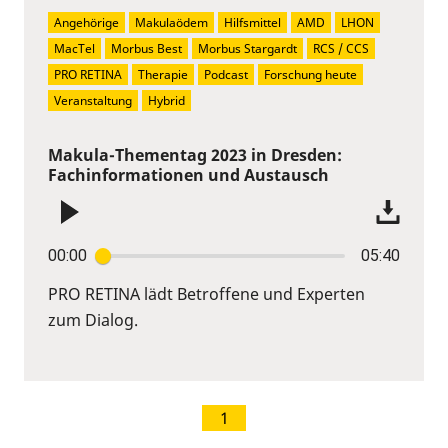
Angehörige
Makulaödem
Hilfsmittel
AMD
LHON
MacTel
Morbus Best
Morbus Stargardt
RCS / CCS
PRO RETINA
Therapie
Podcast
Forschung heute
Veranstaltung
Hybrid
Makula-Thementag 2023 in Dresden:
Fachinformationen und Austausch
00:00
05:40
PRO RETINA lädt Betroffene und Experten
zum Dialog.
1