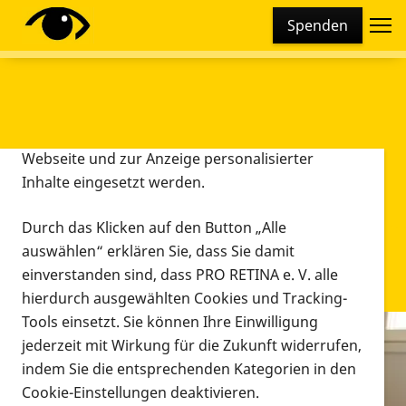
Cookie-Einstellungen
Spenden
Diese Webseite setzt verschiedene Cookies und
Tracking-Tools ein. Dies beinhaltet Cookies und
Tracking-Tools, die für den Betrieb der Webseite
technisch notwendig sind, die zu statistischen
Zwecken sowie zur besseren Bedienbarkeit der
Webseite und zur Anzeige personalisierter
Inhalte eingesetzt werden.
Durch das Klicken auf den Button „Alle
auswählen“ erklären Sie, dass Sie damit
einverstanden sind, dass PRO RETINA e. V. alle
hierdurch ausgewählten Cookies und Tracking-
Tools einsetzt. Sie können Ihre Einwilligung
jederzeit mit Wirkung für die Zukunft widerrufen,
Infomaterial
indem Sie die entsprechenden Kategorien in den
Infomaterial
Cookie-Einstellungen deaktivieren.