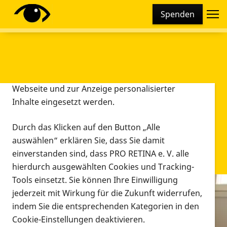
Cookie-Einstellungen
Spenden
Diese Webseite setzt verschiedene Cookies und
Tracking-Tools ein. Dies beinhaltet Cookies und
Tracking-Tools, die für den Betrieb der Webseite
technisch notwendig sind, die zu statistischen
Zwecken sowie zur besseren Bedienbarkeit der
Webseite und zur Anzeige personalisierter
Inhalte eingesetzt werden.
Durch das Klicken auf den Button „Alle
auswählen“ erklären Sie, dass Sie damit
einverstanden sind, dass PRO RETINA e. V. alle
hierdurch ausgewählten Cookies und Tracking-
Tools einsetzt. Sie können Ihre Einwilligung
jederzeit mit Wirkung für die Zukunft widerrufen,
Infomaterial
indem Sie die entsprechenden Kategorien in den
Infomaterial
Cookie-Einstellungen deaktivieren.