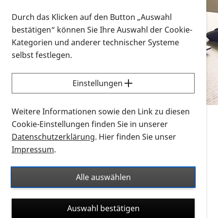
Vorlesen
Durch das Klicken auf den Button „Auswahl
bestätigen“ können Sie Ihre Auswahl der Cookie-
Alle Infomaterialien in verschiedenen
Kategorien und anderer technischer Systeme
Formaten an einem Ort
selbst festlegen.
Sie möchten wissen, wie Sie nach Infonmaterial
suchen und dieses bestellen bzw. herunterladen
Einstellungen
können? Schauen Sie sich die
Erklärvideos zum
Thema Infomaterial auf der PRO RETINA-Website
Weitere Informationen sowie den Link zu diesen
für blinde und sehbehinderte Menschen an.
Cookie-Einstellungen finden Sie in unserer
Datenschutzerklärung
. Hier finden Sie unser
Auf dieser Seite finden Sie sämtliches Infomaterial
Impressum
.
der PRO RETINA in all seinen Formaten an einem
Ort. Nutzen Sie den Formatfilter, um ausschließlich
Alle auswählen
nach Flyern und Broschüren, Audios oder Videos zu
suchen. Die meisten Flyer und Broschüren werden in
Auswahl bestätigen
verschiedenen Formaten angeboten: zur