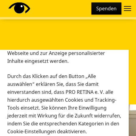
Cookie-Einstellungen
Spenden
Diese Webseite setzt verschiedene Cookies und
Tracking-Tools ein. Dies beinhaltet Cookies und
Tracking-Tools, die für den Betrieb der Webseite
technisch notwendig sind, die zu statistischen
Zwecken sowie zur besseren Bedienbarkeit der
Webseite und zur Anzeige personalisierter
Inhalte eingesetzt werden.
Durch das Klicken auf den Button „Alle
auswählen“ erklären Sie, dass Sie damit
einverstanden sind, dass PRO RETINA e. V. alle
hierdurch ausgewählten Cookies und Tracking-
Tools einsetzt. Sie können Ihre Einwilligung
jederzeit mit Wirkung für die Zukunft widerrufen,
Infomaterial
indem Sie die entsprechenden Kategorien in den
Infomaterial
Cookie-Einstellungen deaktivieren.