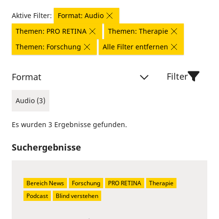
Aktive Filter:
Format: Audio
Themen: PRO RETINA
Themen: Therapie
Themen: Forschung
Alle Filter entfernen
Filter
Format
Audio (3)
Es wurden 3 Ergebnisse gefunden.
Suchergebnisse
Bereich News
Forschung
PRO RETINA
Therapie
Podcast
Blind verstehen