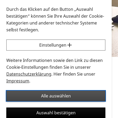
Vorlesen
Durch das Klicken auf den Button „Auswahl
bestätigen“ können Sie Ihre Auswahl der Cookie-
Alle Infomaterialien in verschiedenen
Kategorien und anderer technischer Systeme
Formaten an einem Ort
selbst festlegen.
Sie möchten wissen, wie Sie nach Infonmaterial
suchen und dieses bestellen bzw. herunterladen
Einstellungen
können? Schauen Sie sich die
Erklärvideos zum
Thema Infomaterial auf der PRO RETINA-Website
Weitere Informationen sowie den Link zu diesen
für blinde und sehbehinderte Menschen an.
Cookie-Einstellungen finden Sie in unserer
Datenschutzerklärung
. Hier finden Sie unser
Auf dieser Seite finden Sie sämtliches Infomaterial
Impressum
.
der PRO RETINA in all seinen Formaten an einem
Ort. Nutzen Sie den Formatfilter, um ausschließlich
Alle auswählen
nach Flyern und Broschüren, Audios oder Videos zu
suchen. Die meisten Flyer und Broschüren werden in
Auswahl bestätigen
verschiedenen Formaten angeboten: zur