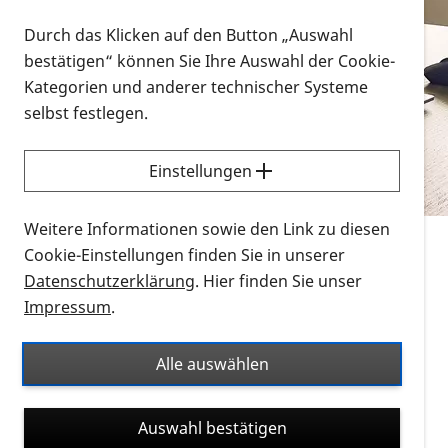
Vorlesen
Durch das Klicken auf den Button „Auswahl
bestätigen“ können Sie Ihre Auswahl der Cookie-
Alle Infomaterialien in verschiedenen
Kategorien und anderer technischer Systeme
Formaten an einem Ort
selbst festlegen.
Sie möchten wissen, wie Sie nach Infonmaterial
suchen und dieses bestellen bzw. herunterladen
Einstellungen
können? Schauen Sie sich die
Erklärvideos zum
Thema Infomaterial auf der PRO RETINA-Website
Weitere Informationen sowie den Link zu diesen
für blinde und sehbehinderte Menschen an.
Cookie-Einstellungen finden Sie in unserer
Datenschutzerklärung
. Hier finden Sie unser
Auf dieser Seite finden Sie sämtliches Infomaterial
Impressum
.
der PRO RETINA in all seinen Formaten an einem
Ort. Nutzen Sie den Formatfilter, um ausschließlich
Alle auswählen
nach Flyern und Broschüren, Audios oder Videos zu
suchen. Die meisten Flyer und Broschüren werden in
Auswahl bestätigen
verschiedenen Formaten angeboten: zur