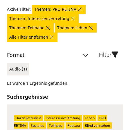
Aktive Filter:
Themen: PRO RETINA
Themen: Interessenvertretung
Themen: Teilhabe
Themen: Leben
Alle Filter entfernen
Filter
Format
Audio (1)
Es wurde 1 Ergebnis gefunden.
Suchergebnisse
Barrierefreiheit
Interessenvertretung
Leben
PRO 
RETINA
Soziales
Teilhabe
Podcast
Blind verstehen