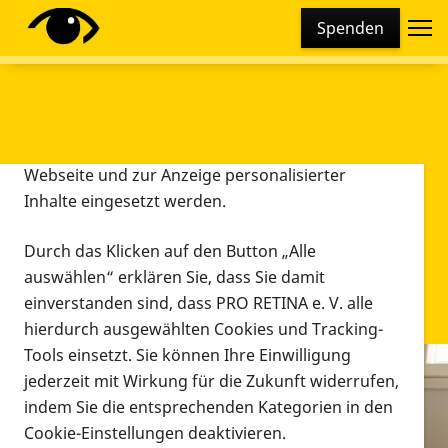
Cookie-Einstellungen
Spenden
Diese Webseite setzt verschiedene Cookies und
Tracking-Tools ein. Dies beinhaltet Cookies und
Tracking-Tools, die für den Betrieb der Webseite
technisch notwendig sind, die zu statistischen
Zwecken sowie zur besseren Bedienbarkeit der
Webseite und zur Anzeige personalisierter
Inhalte eingesetzt werden.
Durch das Klicken auf den Button „Alle
auswählen“ erklären Sie, dass Sie damit
einverstanden sind, dass PRO RETINA e. V. alle
hierdurch ausgewählten Cookies und Tracking-
Tools einsetzt. Sie können Ihre Einwilligung
jederzeit mit Wirkung für die Zukunft widerrufen,
Infomaterial
indem Sie die entsprechenden Kategorien in den
Infomaterial
Cookie-Einstellungen deaktivieren.