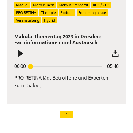
MacTel
Morbus Best
Morbus Stargardt
RCS / CCS
PRO RETINA
Therapie
Podcast
Forschung heute
Veranstaltung
Hybrid
Makula-Thementag 2023 in Dresden:
Fachinformationen und Austausch
00:00
05:40
PRO RETINA lädt Betroffene und Experten
zum Dialog.
1