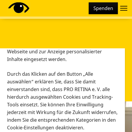
Cookie-Einstellungen
Spenden
Diese Webseite setzt verschiedene Cookies und
Tracking-Tools ein. Dies beinhaltet Cookies und
Tracking-Tools, die für den Betrieb der Webseite
technisch notwendig sind, die zu statistischen
Zwecken sowie zur besseren Bedienbarkeit der
Webseite und zur Anzeige personalisierter
Inhalte eingesetzt werden.
Durch das Klicken auf den Button „Alle
auswählen“ erklären Sie, dass Sie damit
einverstanden sind, dass PRO RETINA e. V. alle
hierdurch ausgewählten Cookies und Tracking-
Tools einsetzt. Sie können Ihre Einwilligung
jederzeit mit Wirkung für die Zukunft widerrufen,
Infomaterial
indem Sie die entsprechenden Kategorien in den
Infomaterial
Cookie-Einstellungen deaktivieren.