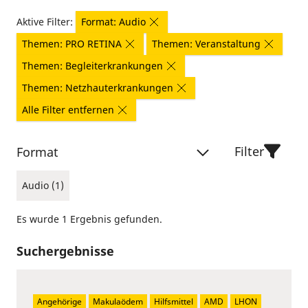
Aktive Filter:
Format: Audio
Themen: PRO RETINA
Themen: Veranstaltung
Themen: Begleiterkrankungen
Themen: Netzhauterkrankungen
Alle Filter entfernen
Filter
Format
Audio (1)
Es wurde 1 Ergebnis gefunden.
Suchergebnisse
Angehörige
Makulaödem
Hilfsmittel
AMD
LHON