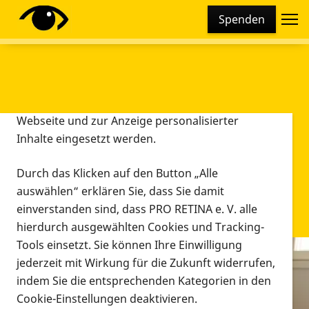
Cookie-Einstellungen
Spenden
Diese Webseite setzt verschiedene Cookies und
Tracking-Tools ein. Dies beinhaltet Cookies und
Tracking-Tools, die für den Betrieb der Webseite
technisch notwendig sind, die zu statistischen
Zwecken sowie zur besseren Bedienbarkeit der
Webseite und zur Anzeige personalisierter
Inhalte eingesetzt werden.
Durch das Klicken auf den Button „Alle
auswählen“ erklären Sie, dass Sie damit
einverstanden sind, dass PRO RETINA e. V. alle
hierdurch ausgewählten Cookies und Tracking-
Tools einsetzt. Sie können Ihre Einwilligung
jederzeit mit Wirkung für die Zukunft widerrufen,
Infomaterial
indem Sie die entsprechenden Kategorien in den
Infomaterial
Cookie-Einstellungen deaktivieren.