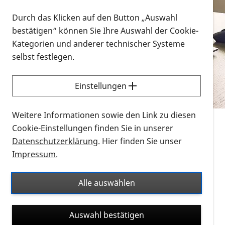
Vorlesen
Durch das Klicken auf den Button „Auswahl
bestätigen“ können Sie Ihre Auswahl der Cookie-
Alle Infomaterialien in verschiedenen
Kategorien und anderer technischer Systeme
Formaten an einem Ort
selbst festlegen.
Sie möchten wissen, wie Sie nach Infonmaterial
suchen und dieses bestellen bzw. herunterladen
Einstellungen
können? Schauen Sie sich die
Erklärvideos zum
Thema Infomaterial auf der PRO RETINA-Website
Weitere Informationen sowie den Link zu diesen
für blinde und sehbehinderte Menschen an.
Cookie-Einstellungen finden Sie in unserer
Datenschutzerklärung
. Hier finden Sie unser
Auf dieser Seite finden Sie sämtliches Infomaterial
Impressum
.
der PRO RETINA in all seinen Formaten an einem
Ort. Nutzen Sie den Formatfilter, um ausschließlich
Alle auswählen
nach Flyern und Broschüren, Audios oder Videos zu
suchen. Die meisten Flyer und Broschüren werden in
Auswahl bestätigen
verschiedenen Formaten angeboten: zur