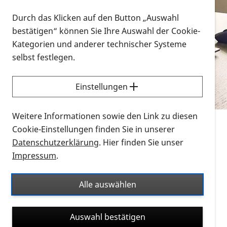
Vorlesen
Durch das Klicken auf den Button „Auswahl
bestätigen“ können Sie Ihre Auswahl der Cookie-
Alle Infomaterialien in verschiedenen
Kategorien und anderer technischer Systeme
Formaten an einem Ort
selbst festlegen.
Sie möchten wissen, wie Sie nach Infonmaterial
suchen und dieses bestellen bzw. herunterladen
Einstellungen
können? Schauen Sie sich die
Erklärvideos zum
Thema Infomaterial auf der PRO RETINA-Website
Weitere Informationen sowie den Link zu diesen
für blinde und sehbehinderte Menschen an.
Cookie-Einstellungen finden Sie in unserer
Datenschutzerklärung
. Hier finden Sie unser
Auf dieser Seite finden Sie sämtliches Infomaterial
Impressum
.
der PRO RETINA in all seinen Formaten an einem
Ort. Nutzen Sie den Formatfilter, um ausschließlich
Alle auswählen
nach Flyern und Broschüren, Audios oder Videos zu
suchen. Die meisten Flyer und Broschüren werden in
Auswahl bestätigen
verschiedenen Formaten angeboten: zur