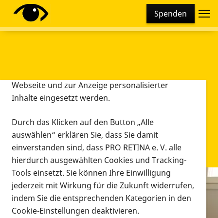
Cookie-Einstellungen
Spenden
Diese Webseite setzt verschiedene Cookies und
Tracking-Tools ein. Dies beinhaltet Cookies und
Tracking-Tools, die für den Betrieb der Webseite
technisch notwendig sind, die zu statistischen
Zwecken sowie zur besseren Bedienbarkeit der
Webseite und zur Anzeige personalisierter
Inhalte eingesetzt werden.
Durch das Klicken auf den Button „Alle
auswählen“ erklären Sie, dass Sie damit
einverstanden sind, dass PRO RETINA e. V. alle
hierdurch ausgewählten Cookies und Tracking-
Tools einsetzt. Sie können Ihre Einwilligung
jederzeit mit Wirkung für die Zukunft widerrufen,
Infomaterial
indem Sie die entsprechenden Kategorien in den
Infomaterial
Cookie-Einstellungen deaktivieren.