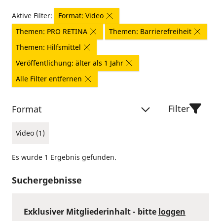
Aktive Filter:
Format: Video
Themen: PRO RETINA
Themen: Barrierefreiheit
Themen: Hilfsmittel
Veröffentlichung: älter als 1 Jahr
Alle Filter entfernen
Filter
Format
Video (1)
Es wurde 1 Ergebnis gefunden.
Suchergebnisse
Exklusiver Mitgliederinhalt - bitte
loggen