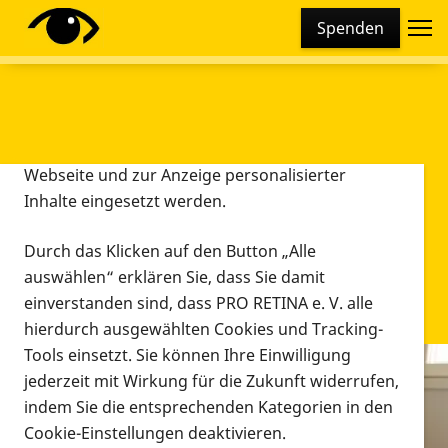
Cookie-Einstellungen
Spenden
Diese Webseite setzt verschiedene Cookies und
Tracking-Tools ein. Dies beinhaltet Cookies und
Tracking-Tools, die für den Betrieb der Webseite
technisch notwendig sind, die zu statistischen
Zwecken sowie zur besseren Bedienbarkeit der
Webseite und zur Anzeige personalisierter
Inhalte eingesetzt werden.
Durch das Klicken auf den Button „Alle
auswählen“ erklären Sie, dass Sie damit
einverstanden sind, dass PRO RETINA e. V. alle
hierdurch ausgewählten Cookies und Tracking-
Tools einsetzt. Sie können Ihre Einwilligung
jederzeit mit Wirkung für die Zukunft widerrufen,
Infomaterial
indem Sie die entsprechenden Kategorien in den
Infomaterial
Cookie-Einstellungen deaktivieren.