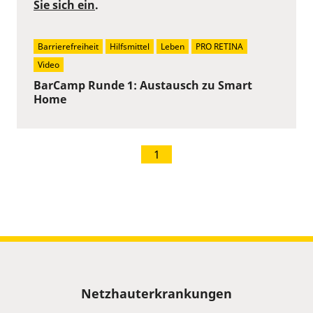
Sie sich ein
.
Barrierefreiheit
Hilfsmittel
Leben
PRO RETINA
Video
BarCamp Runde 1: Austausch zu Smart
Home
1
Sitemap
Netzhauterkrankungen