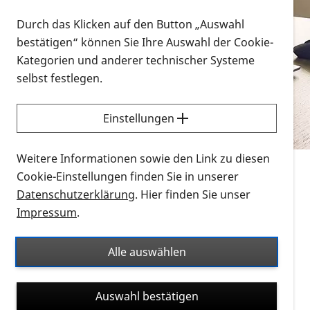
Vorlesen
Durch das Klicken auf den Button „Auswahl
bestätigen“ können Sie Ihre Auswahl der Cookie-
Alle Infomaterialien in verschiedenen
Kategorien und anderer technischer Systeme
Formaten an einem Ort
selbst festlegen.
Sie möchten wissen, wie Sie nach Infonmaterial
suchen und dieses bestellen bzw. herunterladen
Einstellungen
können? Schauen Sie sich die
Erklärvideos zum
Thema Infomaterial auf der PRO RETINA-Website
Weitere Informationen sowie den Link zu diesen
für blinde und sehbehinderte Menschen an.
Cookie-Einstellungen finden Sie in unserer
Datenschutzerklärung
. Hier finden Sie unser
Auf dieser Seite finden Sie sämtliches Infomaterial
Impressum
.
der PRO RETINA in all seinen Formaten an einem
Ort. Nutzen Sie den Formatfilter, um ausschließlich
Alle auswählen
nach Flyern und Broschüren, Audios oder Videos zu
suchen. Die meisten Flyer und Broschüren werden in
Auswahl bestätigen
verschiedenen Formaten angeboten: zur