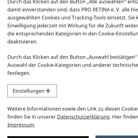
Durch das Klicken auf den Button „Alle auswählen“ erklä
damit einverstanden sind, dass PRO RETINA e. V. alle hi
ausgewählten Cookies und Tracking-Tools einsetzt. Sie
Einwilligung jederzeit mit Wirkung für die Zukunft wide
die entsprechenden Kategorien in den Cookie-Einstellu
deaktivieren.
Durch das Klicken auf den Button „Auswahl bestätigen“
Infomaterial
Auswahl der Cookie-Kategorien und anderer technische
Infomaterial
festlegen.
Einstellungen
Vorlesen
Weitere Informationen sowie den Link zu diesen Cookie
Alle Infomaterialien
finden Sie in unserer
Datenschutzerklärung
. Hier finde
Impressum
.
Sie möchten wissen, wie Sie nach Inf
Erklärvideos zum Thema Infomateri