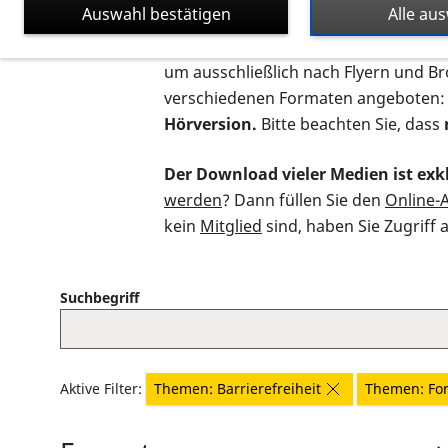
Auswahl bestätigen
Alle au
Auf dieser Seite finden Sie sämtliche
um ausschließlich nach Flyern und B
verschiedenen Formaten angeboten:
Hörversion.
Bitte beachten Sie, dass
Der Download vieler Medien ist exkl
werden
? Dann füllen Sie den
Online-
kein
Mitglied
sind, haben Sie Zugriff 
Suchbegriff
Aktive Filter:
Themen: Barrierefreiheit
Themen: Fo