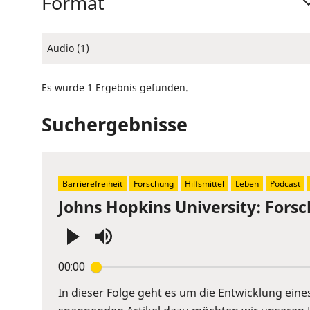
Format
Audio (1)
Es wurde 1 Ergebnis gefunden.
Suchergebnisse
Barrierefreiheit
Forschung
Hilfsmittel
Leben
Podcast
Johns Hopkins University: Fors
Press
00:00
Enter
or
In dieser Folge geht es um die Entwicklung ein
Space