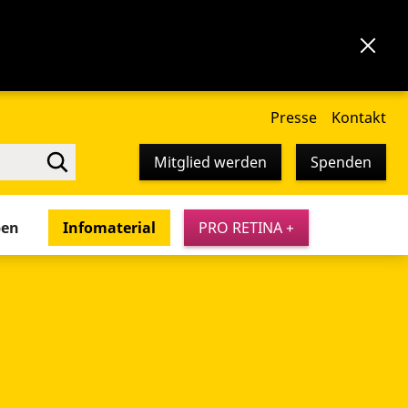
Presse
Kontakt
Mitglied werden
Spenden
pen
Infomaterial
PRO RETINA +