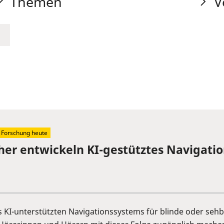
Themen
V
Forschung heute
cher entwickeln KI-gestütztes Navigat
es KI-unterstützten Navigationssystems für blinde oder se