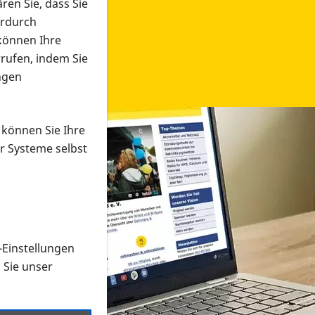
ren Sie, dass Sie
erdurch
 können Ihre
rrufen, indem Sie
ngen
 können Sie Ihre
r Systeme selbst
-Einstellungen
 in verschiedenen Formaten an e
n Sie unser
onmaterial suchen und dieses bestellen bzw. herunterladen
al auf der PRO RETINA-Website für blinde und sehbehi