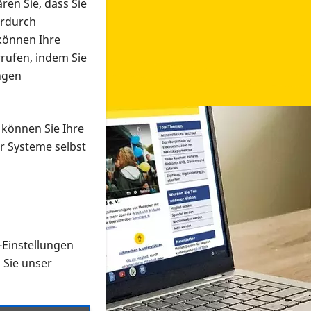
ren Sie, dass Sie
erdurch
 können Ihre
rrufen, indem Sie
ngen
 können Sie Ihre
r Systeme selbst
-Einstellungen
 in verschiedenen Formaten an e
n Sie unser
onmaterial suchen und dieses bestellen bzw. herunterladen
al auf der PRO RETINA-Website für blinde und sehbehi