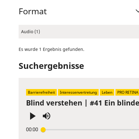
Format
Audio (1)
Es wurde 1 Ergebnis gefunden.
Suchergebnisse
Barrierefreiheit
Interessenvertretung
Leben
PRO RETINA
Blind verstehen | #41 Ein blin
Press
00:00
Enter