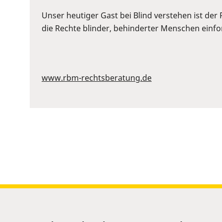
or
Space
Unser heutiger Gast bei Blind verstehen ist der
to
die Rechte blinder, behinderter Menschen einford
show
volume
slider.
www.rbm-rechtsberatung.de