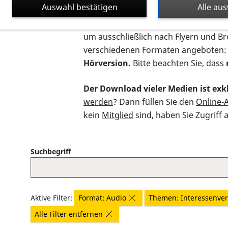
Auswahl bestätigen
Alle au
Auf dieser Seite finden Sie sämtliche
um ausschließlich nach Flyern und B
verschiedenen Formaten angeboten:
Hörversion.
Bitte beachten Sie, dass
Der Download vieler Medien ist exkl
werden
? Dann füllen Sie den
Online-
kein
Mitglied
sind, haben Sie Zugriff 
Suchbegriff
Aktive Filter:
Format: Audio
Themen: Interessenver
Alle Filter entfernen