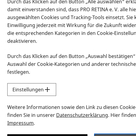
Durch das Klicken auf den Button „Alle auswählen“ erklä
damit einverstanden sind, dass PRO RETINA e. V. alle hi
ausgewählten Cookies und Tracking-Tools einsetzt. Sie
Einwilligung jederzeit mit Wirkung für die Zukunft wide
die entsprechenden Kategorien in den Cookie-Einstellu
deaktivieren.
Durch das Klicken auf den Button „Auswahl bestätigen“
Infomaterial
Auswahl der Cookie-Kategorien und anderer technische
Infomaterial
festlegen.
Einstellungen
Vorlesen
Weitere Informationen sowie den Link zu diesen Cookie
Alle Infomaterialien
finden Sie in unserer
Datenschutzerklärung
. Hier finde
Impressum
.
Sie möchten wissen, wie Sie nach Inf
Erklärvideos zum Thema Infomateri