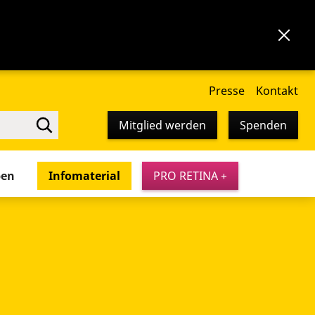
Presse
Kontakt
Mitglied werden
Spenden
pen
Infomaterial
PRO RETINA +