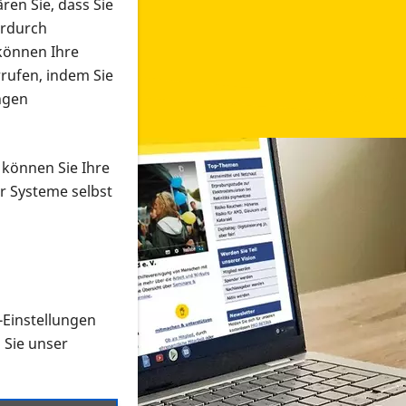
ren Sie, dass Sie
erdurch
 können Ihre
rrufen, indem Sie
ngen
 können Sie Ihre
r Systeme selbst
-Einstellungen
 in verschiedenen Formaten an e
n Sie unser
onmaterial suchen und dieses bestellen bzw. herunterladen
al auf der PRO RETINA-Website für blinde und sehbehi