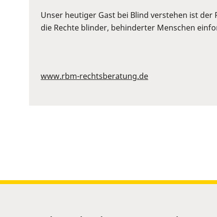
or
Space
Unser heutiger Gast bei Blind verstehen ist der
to
die Rechte blinder, behinderter Menschen einford
show
volume
slider.
www.rbm-rechtsberatung.de