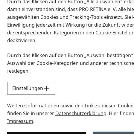
Durch das Klicken auf den Button „Alle auswählen“ erklä
damit einverstanden sind, dass PRO RETINA e. V. alle hi
ausgewählten Cookies und Tracking-Tools einsetzt. Sie
Einwilligung jederzeit mit Wirkung für die Zukunft wide
die entsprechenden Kategorien in den Cookie-Einstellu
deaktivieren.
Durch das Klicken auf den Button „Auswahl bestätigen“
Infomaterial
Auswahl der Cookie-Kategorien und anderer technische
Infomaterial
festlegen.
Einstellungen
Vorlesen
Weitere Informationen sowie den Link zu diesen Cookie
Alle Infomaterialien
finden Sie in unserer
Datenschutzerklärung
. Hier finde
Impressum
.
Sie möchten wissen, wie Sie nach Inf
Erklärvideos zum Thema Infomateri