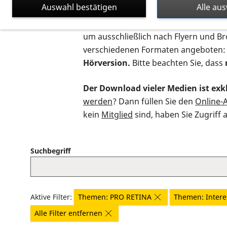
Auswahl bestätigen
Alle au
Auf dieser Seite finden Sie sämtliche
um ausschließlich nach Flyern und B
verschiedenen Formaten angeboten:
Hörversion.
Bitte beachten Sie, dass
Der Download vieler Medien ist exkl
werden
? Dann füllen Sie den
Online-
kein
Mitglied
sind, haben Sie Zugriff 
Suchbegriff
Aktive Filter:
Themen: PRO RETINA
Themen: Intere
Alle Filter entfernen