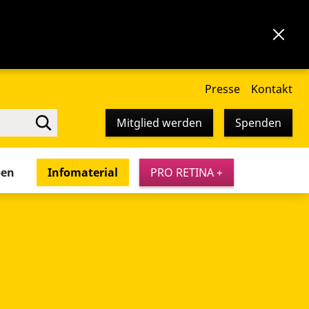
Presse
Kontakt
Mitglied werden
Spenden
pen
Infomaterial
PRO RETINA +