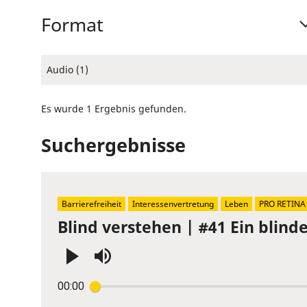
Format
Audio (1)
Es wurde 1 Ergebnis gefunden.
Suchergebnisse
Barrierefreiheit
Interessenvertretung
Leben
PRO RETINA
Blind verstehen | #41 Ein blin
Press
00:00
Enter