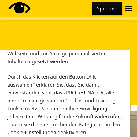
Cookie-Einstellungen
Spenden
Diese Webseite setzt verschiedene Cookies und
Tracking-Tools ein. Dies beinhaltet Cookies und
Tracking-Tools, die für den Betrieb der Webseite
technisch notwendig sind, die zu statistischen
Zwecken sowie zur besseren Bedienbarkeit der
Webseite und zur Anzeige personalisierter
Inhalte eingesetzt werden.
Durch das Klicken auf den Button „Alle
auswählen“ erklären Sie, dass Sie damit
einverstanden sind, dass PRO RETINA e. V. alle
hierdurch ausgewählten Cookies und Tracking-
Tools einsetzt. Sie können Ihre Einwilligung
jederzeit mit Wirkung für die Zukunft widerrufen,
Infomaterial
indem Sie die entsprechenden Kategorien in den
Infomaterial
Cookie-Einstellungen deaktivieren.