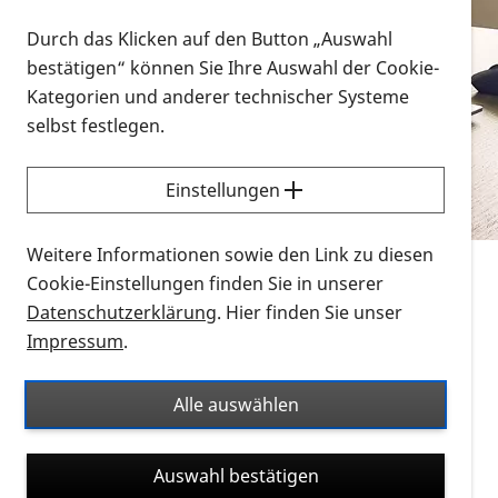
Vorlesen
Durch das Klicken auf den Button „Auswahl
bestätigen“ können Sie Ihre Auswahl der Cookie-
Alle Infomaterialien in verschiedenen
Kategorien und anderer technischer Systeme
Formaten an einem Ort
selbst festlegen.
Sie möchten wissen, wie Sie nach Infonmaterial
suchen und dieses bestellen bzw. herunterladen
Einstellungen
können? Schauen Sie sich die
Erklärvideos zum
Thema Infomaterial auf der PRO RETINA-Website
Weitere Informationen sowie den Link zu diesen
für blinde und sehbehinderte Menschen an.
Cookie-Einstellungen finden Sie in unserer
Datenschutzerklärung
. Hier finden Sie unser
Auf dieser Seite finden Sie sämtliches Infomaterial
Impressum
.
der PRO RETINA in all seinen Formaten an einem
Ort. Nutzen Sie den Formatfilter, um ausschließlich
Alle auswählen
nach Flyern und Broschüren, Audios oder Videos zu
suchen. Die meisten Flyer und Broschüren werden in
Auswahl bestätigen
verschiedenen Formaten angeboten: zur