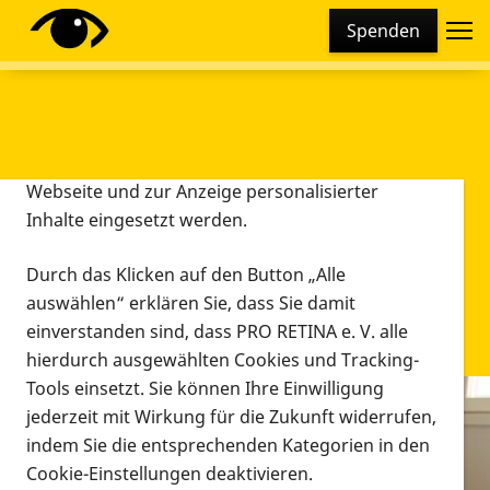
Cookie-Einstellungen
Spenden
Diese Webseite setzt verschiedene Cookies und
Tracking-Tools ein. Dies beinhaltet Cookies und
Tracking-Tools, die für den Betrieb der Webseite
technisch notwendig sind, die zu statistischen
Zwecken sowie zur besseren Bedienbarkeit der
Webseite und zur Anzeige personalisierter
Inhalte eingesetzt werden.
Durch das Klicken auf den Button „Alle
auswählen“ erklären Sie, dass Sie damit
einverstanden sind, dass PRO RETINA e. V. alle
hierdurch ausgewählten Cookies und Tracking-
Tools einsetzt. Sie können Ihre Einwilligung
jederzeit mit Wirkung für die Zukunft widerrufen,
Infomaterial
indem Sie die entsprechenden Kategorien in den
Infomaterial
Cookie-Einstellungen deaktivieren.