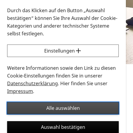
Vorlesen
Durch das Klicken auf den Button „Auswahl
bestätigen“ können Sie Ihre Auswahl der Cookie-
Alle Infomaterialien in verschiedenen
Kategorien und anderer technischer Systeme
Formaten an einem Ort
selbst festlegen.
Sie möchten wissen, wie Sie nach Infonmaterial
suchen und dieses bestellen bzw. herunterladen
Einstellungen
können? Schauen Sie sich die
Erklärvideos zum
Thema Infomaterial auf der PRO RETINA-Website
Weitere Informationen sowie den Link zu diesen
für blinde und sehbehinderte Menschen an.
Cookie-Einstellungen finden Sie in unserer
Datenschutzerklärung
. Hier finden Sie unser
Auf dieser Seite finden Sie sämtliches Infomaterial
Impressum
.
der PRO RETINA in all seinen Formaten an einem
Ort. Nutzen Sie den Formatfilter, um ausschließlich
Alle auswählen
nach Flyern und Broschüren, Audios oder Videos zu
suchen. Die meisten Flyer und Broschüren werden in
Auswahl bestätigen
verschiedenen Formaten angeboten: zur