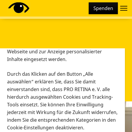
Cookie-Einstellungen
Spenden
Diese Webseite setzt verschiedene Cookies und
Tracking-Tools ein. Dies beinhaltet Cookies und
Tracking-Tools, die für den Betrieb der Webseite
technisch notwendig sind, die zu statistischen
Zwecken sowie zur besseren Bedienbarkeit der
Webseite und zur Anzeige personalisierter
Inhalte eingesetzt werden.
Durch das Klicken auf den Button „Alle
auswählen“ erklären Sie, dass Sie damit
einverstanden sind, dass PRO RETINA e. V. alle
hierdurch ausgewählten Cookies und Tracking-
Tools einsetzt. Sie können Ihre Einwilligung
jederzeit mit Wirkung für die Zukunft widerrufen,
Infomaterial
indem Sie die entsprechenden Kategorien in den
Infomaterial
Cookie-Einstellungen deaktivieren.