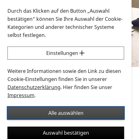
Vorlesen
Durch das Klicken auf den Button „Auswahl
bestätigen“ können Sie Ihre Auswahl der Cookie-
Alle Infomaterialien in verschiedenen
Kategorien und anderer technischer Systeme
Formaten an einem Ort
selbst festlegen.
Sie möchten wissen, wie Sie nach Infonmaterial
suchen und dieses bestellen bzw. herunterladen
Einstellungen
können? Schauen Sie sich die
Erklärvideos zum
Thema Infomaterial auf der PRO RETINA-Website
Weitere Informationen sowie den Link zu diesen
für blinde und sehbehinderte Menschen an.
Cookie-Einstellungen finden Sie in unserer
Datenschutzerklärung
. Hier finden Sie unser
Auf dieser Seite finden Sie sämtliches Infomaterial
Impressum
.
der PRO RETINA in all seinen Formaten an einem
Ort. Nutzen Sie den Formatfilter, um ausschließlich
Alle auswählen
nach Flyern und Broschüren, Audios oder Videos zu
suchen. Die meisten Flyer und Broschüren werden in
Auswahl bestätigen
verschiedenen Formaten angeboten: zur