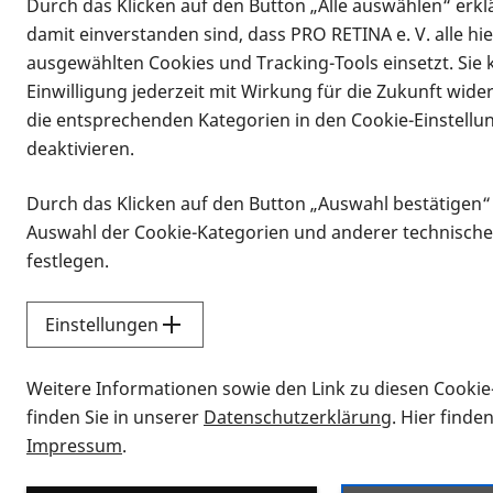
Durch das Klicken auf den Button „Alle auswählen“ erklä
damit einverstanden sind, dass PRO RETINA e. V. alle hi
ausgewählten Cookies und Tracking-Tools einsetzt. Sie
Einwilligung jederzeit mit Wirkung für die Zukunft wide
die entsprechenden Kategorien in den Cookie-Einstellu
deaktivieren.
Durch das Klicken auf den Button „Auswahl bestätigen“
Infomaterial
Auswahl der Cookie-Kategorien und anderer technische
Infomaterial
festlegen.
Einstellungen
Vorlesen
Weitere Informationen sowie den Link zu diesen Cookie
Alle Infomaterialien
finden Sie in unserer
Datenschutzerklärung
. Hier finde
Impressum
.
Sie möchten wissen, wie Sie nach Inf
Erklärvideos zum Thema Infomateri