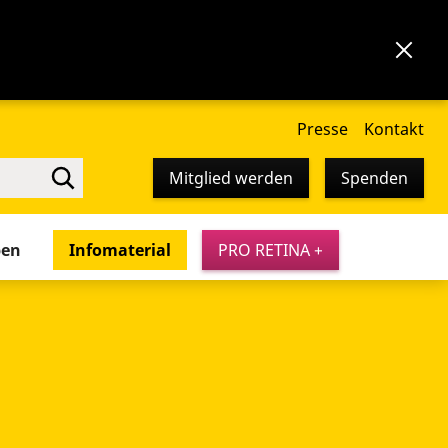
Presse
Kontakt
Mitglied werden
Spenden
pen
Infomaterial
PRO RETINA +