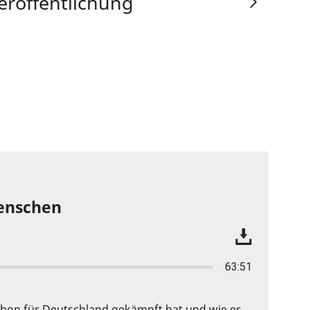
eröffentlichung
Menschen
63:51
 schon für Deutschland gekämpft hat und wie er