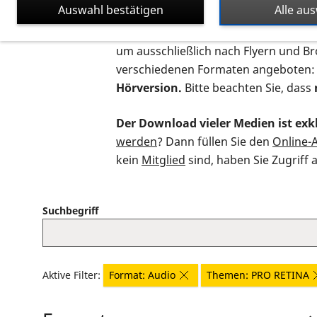
Auswahl bestätigen
Alle au
Auf dieser Seite finden Sie sämtliche
um ausschließlich nach Flyern und B
verschiedenen Formaten angeboten:
Hörversion.
Bitte beachten Sie, dass
Der Download vieler Medien ist exkl
werden
? Dann füllen Sie den
Online-
kein
Mitglied
sind, haben Sie Zugriff 
Suchbegriff
Aktive Filter:
Format: Audio
Themen: PRO RETINA