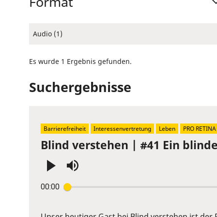
Format
Audio (1)
Es wurde 1 Ergebnis gefunden.
Suchergebnisse
Barrierefreiheit
Interessenvertretung
Leben
PRO RETINA
Blind verstehen | #41 Ein blin
Press
00:00
Enter
or
Space
Unser heutiger Gast bei Blind verstehen ist der