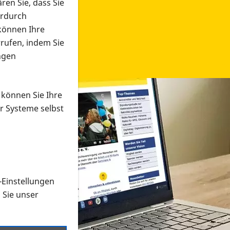
ren Sie, dass Sie
erdurch
 können Ihre
rrufen, indem Sie
ngen
 können Sie Ihre
r Systeme selbst
-Einstellungen
 in verschiedenen Formaten an e
n Sie unser
onmaterial suchen und dieses bestellen bzw. herunterladen
al auf der PRO RETINA-Website für blinde und sehbehi