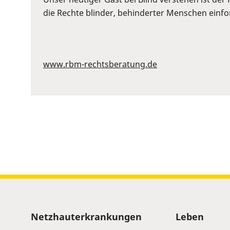
to
die Rechte blinder, behinderter Menschen einford
show
volume
slider.
www.rbm-rechtsberatung.de
Sitemap
Netzhauterkrankungen
Leben