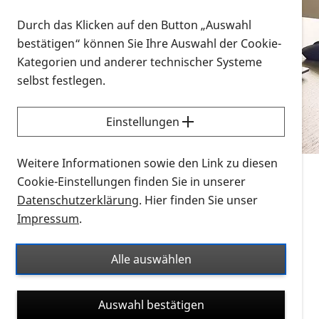
Vorlesen
Durch das Klicken auf den Button „Auswahl
bestätigen“ können Sie Ihre Auswahl der Cookie-
Alle Infomaterialien in verschiedenen
Kategorien und anderer technischer Systeme
Formaten an einem Ort
selbst festlegen.
Sie möchten wissen, wie Sie nach Infonmaterial
suchen und dieses bestellen bzw. herunterladen
Einstellungen
können? Schauen Sie sich die
Erklärvideos zum
Thema Infomaterial auf der PRO RETINA-Website
Weitere Informationen sowie den Link zu diesen
für blinde und sehbehinderte Menschen an.
Cookie-Einstellungen finden Sie in unserer
Datenschutzerklärung
. Hier finden Sie unser
Auf dieser Seite finden Sie sämtliches Infomaterial
Impressum
.
der PRO RETINA in all seinen Formaten an einem
Ort. Nutzen Sie den Formatfilter, um ausschließlich
Alle auswählen
nach Flyern und Broschüren, Audios oder Videos zu
suchen. Die meisten Flyer und Broschüren werden in
Auswahl bestätigen
verschiedenen Formaten angeboten: zur