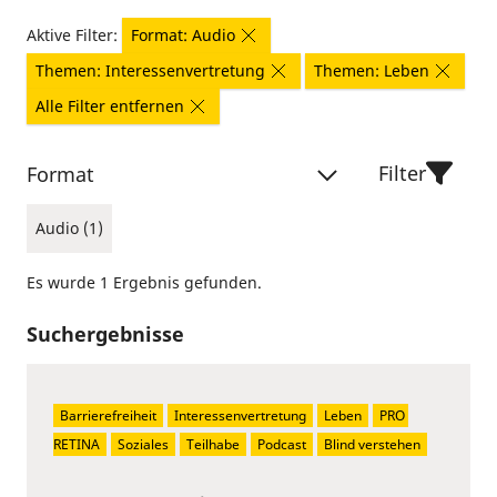
Aktive Filter:
Format: Audio
Themen: Interessenvertretung
Themen: Leben
Alle Filter entfernen
Filter
Format
Audio (1)
Es wurde 1 Ergebnis gefunden.
Suchergebnisse
Barrierefreiheit
Interessenvertretung
Leben
PRO 
RETINA
Soziales
Teilhabe
Podcast
Blind verstehen