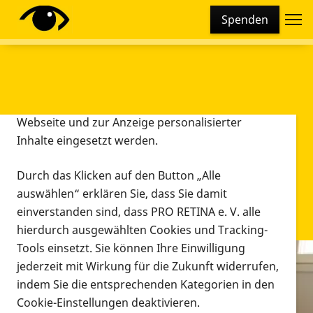
Cookie-Einstellungen
Spenden
Diese Webseite setzt verschiedene Cookies und
Tracking-Tools ein. Dies beinhaltet Cookies und
Tracking-Tools, die für den Betrieb der Webseite
technisch notwendig sind, die zu statistischen
Zwecken sowie zur besseren Bedienbarkeit der
Webseite und zur Anzeige personalisierter
Inhalte eingesetzt werden.
Durch das Klicken auf den Button „Alle
auswählen“ erklären Sie, dass Sie damit
einverstanden sind, dass PRO RETINA e. V. alle
hierdurch ausgewählten Cookies und Tracking-
Tools einsetzt. Sie können Ihre Einwilligung
jederzeit mit Wirkung für die Zukunft widerrufen,
Infomaterial
indem Sie die entsprechenden Kategorien in den
Infomaterial
Cookie-Einstellungen deaktivieren.