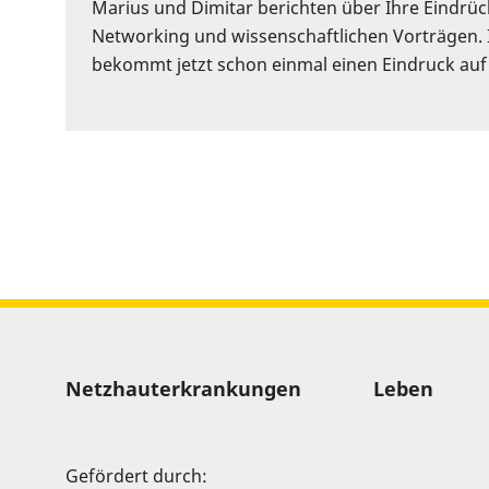
or
Marius und Dimitar berichten über Ihre Eindrü
Space
Networking und wissenschaftlichen Vorträgen. 
to
bekommt jetzt schon einmal einen Eindruck auf
show
volume
slider.
Sitemap
Netzhauterkrankungen
Leben
Gefördert durch: