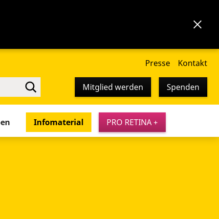
Presse
Kontakt
Mitglied werden
Spenden
pen
Infomaterial
PRO RETINA +