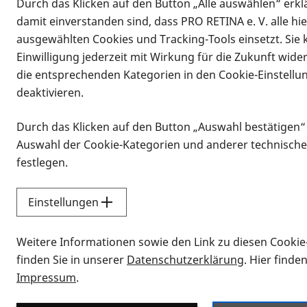
Durch das Klicken auf den Button „Alle auswählen“ erklä
damit einverstanden sind, dass PRO RETINA e. V. alle hi
ausgewählten Cookies und Tracking-Tools einsetzt. Sie
Einwilligung jederzeit mit Wirkung für die Zukunft wide
die entsprechenden Kategorien in den Cookie-Einstellu
deaktivieren.
Durch das Klicken auf den Button „Auswahl bestätigen“
Infomaterial
Auswahl der Cookie-Kategorien und anderer technische
Infomaterial
festlegen.
Einstellungen
Vorlesen
Weitere Informationen sowie den Link zu diesen Cookie
Alle Infomaterialien
finden Sie in unserer
Datenschutzerklärung
. Hier finde
Impressum
.
Sie möchten wissen, wie Sie nach Inf
Erklärvideos zum Thema Infomateri