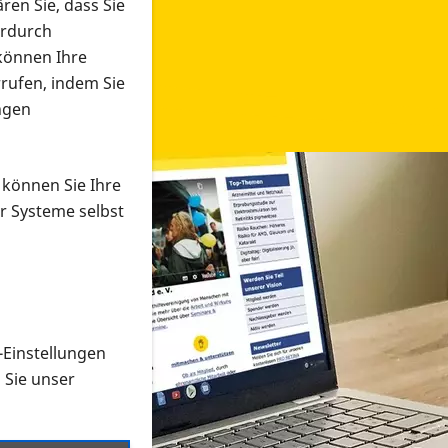
ren Sie, dass Sie
erdurch
 können Ihre
rrufen, indem Sie
ngen
 können Sie Ihre
r Systeme selbst
-Einstellungen
 in verschiedenen Formaten an e
n Sie unser
onmaterial suchen und dieses bestellen bzw. herunterladen
al auf der PRO RETINA-Website für blinde und sehbehi