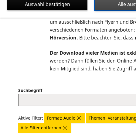
Auswahl bestätigen
Alle au
Auf dieser Seite finden Sie sämtliche
um ausschließlich nach Flyern und B
verschiedenen Formaten angeboten:
Hörversion.
Bitte beachten Sie, dass
Der Download vieler Medien ist exkl
werden
? Dann füllen Sie den
Online-
kein
Mitglied
sind, haben Sie Zugriff 
Suchbegriff
Aktive Filter:
Format: Audio
Themen: Veranstaltun
Alle Filter entfernen