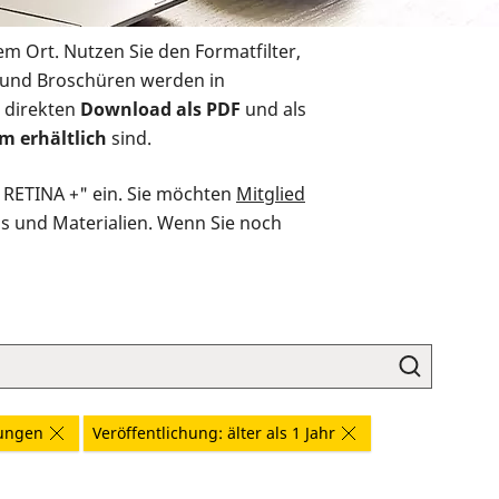
em Ort. Nutzen Sie den Formatfilter,
r und Broschüren werden in
 direkten
Download als PDF
und als
m erhältlich
sind.
O RETINA +" ein. Sie möchten
Mitglied
ds und Materialien. Wenn Sie noch
ungen
Veröffentlichung: älter als 1 Jahr