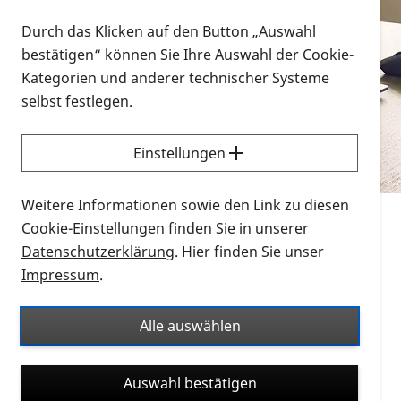
Vorlesen
Durch das Klicken auf den Button „Auswahl
bestätigen“ können Sie Ihre Auswahl der Cookie-
Alle Infomaterialien in verschiedenen
Kategorien und anderer technischer Systeme
Formaten an einem Ort
selbst festlegen.
Sie möchten wissen, wie Sie nach Infonmaterial
suchen und dieses bestellen bzw. herunterladen
Einstellungen
können? Schauen Sie sich die
Erklärvideos zum
Thema Infomaterial auf der PRO RETINA-Website
Weitere Informationen sowie den Link zu diesen
für blinde und sehbehinderte Menschen an.
Cookie-Einstellungen finden Sie in unserer
Datenschutzerklärung
. Hier finden Sie unser
Auf dieser Seite finden Sie sämtliches Infomaterial
Impressum
.
der PRO RETINA in all seinen Formaten an einem
Ort. Nutzen Sie den Formatfilter, um ausschließlich
Alle auswählen
nach Flyern und Broschüren, Audios oder Videos zu
suchen. Die meisten Flyer und Broschüren werden in
Auswahl bestätigen
verschiedenen Formaten angeboten: zur