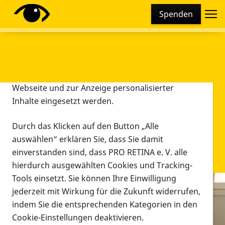
Cookie-Einstellungen
Spenden
Diese Webseite setzt verschiedene Cookies und
Tracking-Tools ein. Dies beinhaltet Cookies und
Tracking-Tools, die für den Betrieb der Webseite
technisch notwendig sind, die zu statistischen
Zwecken sowie zur besseren Bedienbarkeit der
Webseite und zur Anzeige personalisierter
Inhalte eingesetzt werden.
Durch das Klicken auf den Button „Alle
auswählen“ erklären Sie, dass Sie damit
einverstanden sind, dass PRO RETINA e. V. alle
hierdurch ausgewählten Cookies und Tracking-
Tools einsetzt. Sie können Ihre Einwilligung
jederzeit mit Wirkung für die Zukunft widerrufen,
Infomaterial
indem Sie die entsprechenden Kategorien in den
Infomaterial
Cookie-Einstellungen deaktivieren.