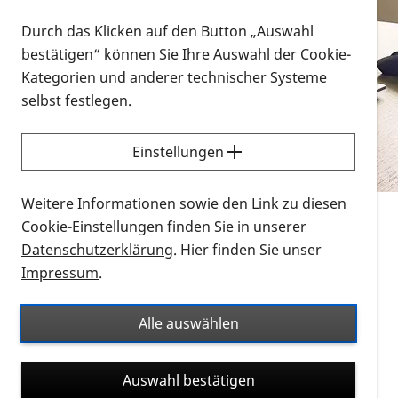
Vorlesen
Durch das Klicken auf den Button „Auswahl
bestätigen“ können Sie Ihre Auswahl der Cookie-
Alle Infomaterialien in verschiedenen
Kategorien und anderer technischer Systeme
Formaten an einem Ort
selbst festlegen.
Sie möchten wissen, wie Sie nach Infonmaterial
suchen und dieses bestellen bzw. herunterladen
Einstellungen
können? Schauen Sie sich die
Erklärvideos zum
Thema Infomaterial auf der PRO RETINA-Website
Weitere Informationen sowie den Link zu diesen
für blinde und sehbehinderte Menschen an.
Cookie-Einstellungen finden Sie in unserer
Datenschutzerklärung
. Hier finden Sie unser
Auf dieser Seite finden Sie sämtliches Infomaterial
Impressum
.
der PRO RETINA in all seinen Formaten an einem
Ort. Nutzen Sie den Formatfilter, um ausschließlich
Alle auswählen
nach Flyern und Broschüren, Audios oder Videos zu
suchen. Die meisten Flyer und Broschüren werden in
Auswahl bestätigen
verschiedenen Formaten angeboten: zur