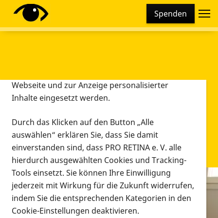
Cookie-Einstellungen
Spenden
Diese Webseite setzt verschiedene Cookies und
Tracking-Tools ein. Dies beinhaltet Cookies und
Tracking-Tools, die für den Betrieb der Webseite
technisch notwendig sind, die zu statistischen
Zwecken sowie zur besseren Bedienbarkeit der
Webseite und zur Anzeige personalisierter
Inhalte eingesetzt werden.
Durch das Klicken auf den Button „Alle
auswählen“ erklären Sie, dass Sie damit
einverstanden sind, dass PRO RETINA e. V. alle
hierdurch ausgewählten Cookies und Tracking-
Tools einsetzt. Sie können Ihre Einwilligung
jederzeit mit Wirkung für die Zukunft widerrufen,
Infomaterial
indem Sie die entsprechenden Kategorien in den
Infomaterial
Cookie-Einstellungen deaktivieren.