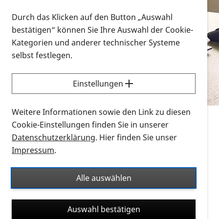
Vorlesen
Durch das Klicken auf den Button „Auswahl
bestätigen“ können Sie Ihre Auswahl der Cookie-
Alle Infomaterialien in verschiedenen
Kategorien und anderer technischer Systeme
Formaten an einem Ort
selbst festlegen.
Sie möchten wissen, wie Sie nach Infonmaterial
suchen und dieses bestellen bzw. herunterladen
Einstellungen
können? Schauen Sie sich die
Erklärvideos zum
Thema Infomaterial auf der PRO RETINA-Website
Weitere Informationen sowie den Link zu diesen
für blinde und sehbehinderte Menschen an.
Cookie-Einstellungen finden Sie in unserer
Datenschutzerklärung
. Hier finden Sie unser
Auf dieser Seite finden Sie sämtliches Infomaterial
Impressum
.
der PRO RETINA in all seinen Formaten an einem
Ort. Nutzen Sie den Formatfilter, um ausschließlich
Alle auswählen
nach Flyern und Broschüren, Audios oder Videos zu
suchen. Die meisten Flyer und Broschüren werden in
Auswahl bestätigen
verschiedenen Formaten angeboten: zur