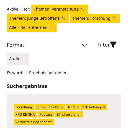
Aktive Filter:
Themen: Veranstaltung
Themen: junge Betroffene
Themen: Forschung
Alle Filter entfernen
Filter
Format
Audio (1)
Es wurde 1 Ergebnis gefunden.
Suchergebnisse
Forschung
junge Betroffene
Netzhauterkrankungen
PRO RETINA
Podcast
Blind verstehen
Veranstaltungsberichte