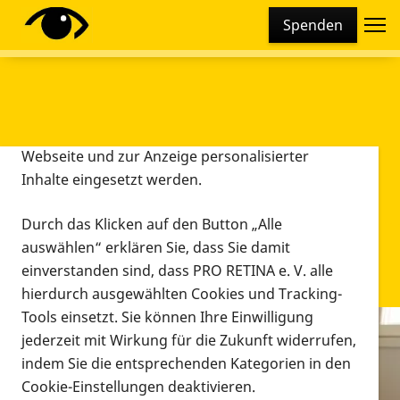
Cookie-Einstellungen
Spenden
Diese Webseite setzt verschiedene Cookies und
Tracking-Tools ein. Dies beinhaltet Cookies und
Tracking-Tools, die für den Betrieb der Webseite
technisch notwendig sind, die zu statistischen
Zwecken sowie zur besseren Bedienbarkeit der
Webseite und zur Anzeige personalisierter
Inhalte eingesetzt werden.
Durch das Klicken auf den Button „Alle
auswählen“ erklären Sie, dass Sie damit
einverstanden sind, dass PRO RETINA e. V. alle
hierdurch ausgewählten Cookies und Tracking-
Tools einsetzt. Sie können Ihre Einwilligung
jederzeit mit Wirkung für die Zukunft widerrufen,
Infomaterial
indem Sie die entsprechenden Kategorien in den
Infomaterial
Cookie-Einstellungen deaktivieren.