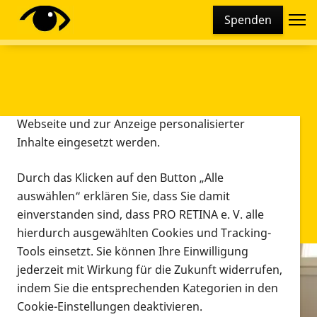
Cookie-Einstellungen
Spenden
Diese Webseite setzt verschiedene Cookies und
Tracking-Tools ein. Dies beinhaltet Cookies und
Tracking-Tools, die für den Betrieb der Webseite
technisch notwendig sind, die zu statistischen
Zwecken sowie zur besseren Bedienbarkeit der
Webseite und zur Anzeige personalisierter
Inhalte eingesetzt werden.
Durch das Klicken auf den Button „Alle
auswählen“ erklären Sie, dass Sie damit
einverstanden sind, dass PRO RETINA e. V. alle
hierdurch ausgewählten Cookies und Tracking-
Tools einsetzt. Sie können Ihre Einwilligung
jederzeit mit Wirkung für die Zukunft widerrufen,
Infomaterial
indem Sie die entsprechenden Kategorien in den
Infomaterial
Cookie-Einstellungen deaktivieren.