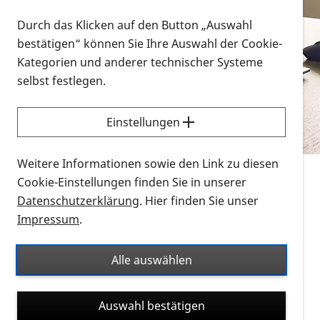
Vorlesen
Durch das Klicken auf den Button „Auswahl
bestätigen“ können Sie Ihre Auswahl der Cookie-
Alle Infomaterialien in verschiedenen
Kategorien und anderer technischer Systeme
Formaten an einem Ort
selbst festlegen.
Sie möchten wissen, wie Sie nach Infonmaterial
suchen und dieses bestellen bzw. herunterladen
Einstellungen
können? Schauen Sie sich die
Erklärvideos zum
Thema Infomaterial auf der PRO RETINA-Website
Weitere Informationen sowie den Link zu diesen
für blinde und sehbehinderte Menschen an.
Cookie-Einstellungen finden Sie in unserer
Datenschutzerklärung
. Hier finden Sie unser
Auf dieser Seite finden Sie sämtliches Infomaterial
Impressum
.
der PRO RETINA in all seinen Formaten an einem
Ort. Nutzen Sie den Formatfilter, um ausschließlich
Alle auswählen
nach Flyern und Broschüren, Audios oder Videos zu
suchen. Die meisten Flyer und Broschüren werden in
Auswahl bestätigen
verschiedenen Formaten angeboten: zur