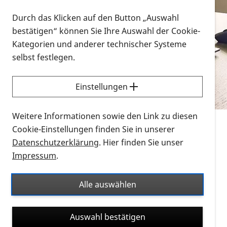
Vorlesen
Durch das Klicken auf den Button „Auswahl
bestätigen“ können Sie Ihre Auswahl der Cookie-
Alle Infomaterialien in verschiedenen
Kategorien und anderer technischer Systeme
Formaten an einem Ort
selbst festlegen.
Sie möchten wissen, wie Sie nach Infonmaterial
suchen und dieses bestellen bzw. herunterladen
Einstellungen
können? Schauen Sie sich die
Erklärvideos zum
Thema Infomaterial auf der PRO RETINA-Website
Weitere Informationen sowie den Link zu diesen
für blinde und sehbehinderte Menschen an.
Cookie-Einstellungen finden Sie in unserer
Datenschutzerklärung
. Hier finden Sie unser
Auf dieser Seite finden Sie sämtliches Infomaterial
Impressum
.
der PRO RETINA in all seinen Formaten an einem
Ort. Nutzen Sie den Formatfilter, um ausschließlich
Alle auswählen
nach Flyern und Broschüren, Audios oder Videos zu
suchen. Die meisten Flyer und Broschüren werden in
Auswahl bestätigen
verschiedenen Formaten angeboten: zur