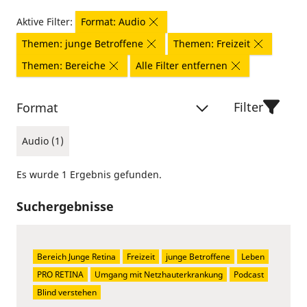
Aktive Filter:
Format: Audio
Themen: junge Betroffene
Themen: Freizeit
Themen: Bereiche
Alle Filter entfernen
Filter
Format
Audio (1)
Es wurde 1 Ergebnis gefunden.
Suchergebnisse
Bereich Junge Retina
Freizeit
junge Betroffene
Leben
PRO RETINA
Umgang mit Netzhauterkrankung
Podcast
Blind verstehen