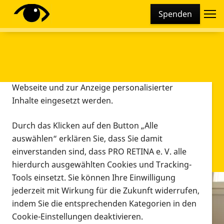
Cookie-Einstellungen
Spenden
Diese Webseite setzt verschiedene Cookies und
Tracking-Tools ein. Dies beinhaltet Cookies und
Tracking-Tools, die für den Betrieb der Webseite
technisch notwendig sind, die zu statistischen
Zwecken sowie zur besseren Bedienbarkeit der
Webseite und zur Anzeige personalisierter
Inhalte eingesetzt werden.
Durch das Klicken auf den Button „Alle
auswählen“ erklären Sie, dass Sie damit
einverstanden sind, dass PRO RETINA e. V. alle
hierdurch ausgewählten Cookies und Tracking-
Tools einsetzt. Sie können Ihre Einwilligung
jederzeit mit Wirkung für die Zukunft widerrufen,
Infomaterial
indem Sie die entsprechenden Kategorien in den
Infomaterial
Cookie-Einstellungen deaktivieren.