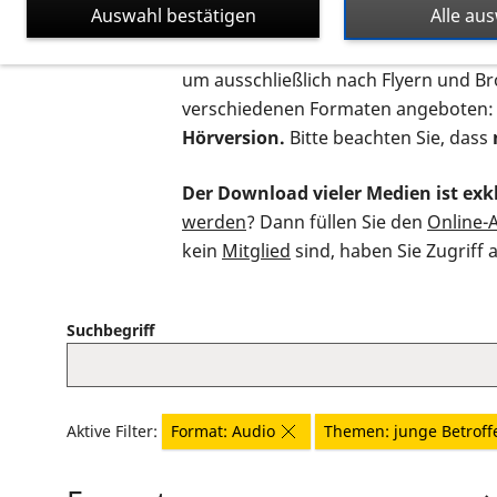
Auswahl bestätigen
Alle au
Auf dieser Seite finden Sie sämtliche
um ausschließlich nach Flyern und B
verschiedenen Formaten angeboten:
Hörversion.
Bitte beachten Sie, dass
Der Download vieler Medien ist exkl
werden
? Dann füllen Sie den
Online-
kein
Mitglied
sind, haben Sie Zugriff 
Suchbegriff
Aktive Filter:
Format: Audio
Themen: junge Betroff