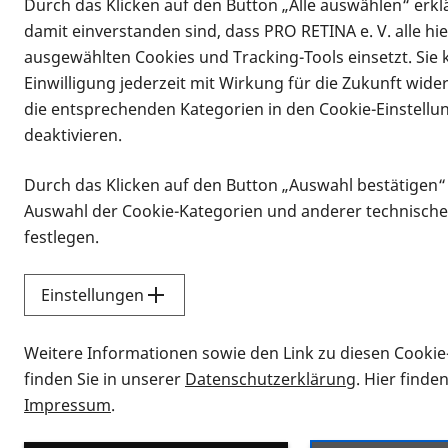
Durch das Klicken auf den Button „Alle auswählen“ erklä
damit einverstanden sind, dass PRO RETINA e. V. alle hi
ausgewählten Cookies und Tracking-Tools einsetzt. Sie
Einwilligung jederzeit mit Wirkung für die Zukunft wide
die entsprechenden Kategorien in den Cookie-Einstellu
deaktivieren.
Durch das Klicken auf den Button „Auswahl bestätigen“
Infomaterial
Auswahl der Cookie-Kategorien und anderer technische
Infomaterial
festlegen.
Einstellungen
Vorlesen
Weitere Informationen sowie den Link zu diesen Cookie
Alle Infomaterialien
finden Sie in unserer
Datenschutzerklärung
. Hier finde
Impressum
.
Sie möchten wissen, wie Sie nach Inf
Erklärvideos zum Thema Infomateri