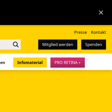
Presse
Kontakt
Mitglied werden
Spenden
pen
Infomaterial
PRO RETINA +