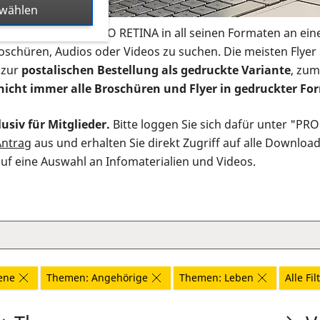
swählen
s Infomaterial der PRO RETINA in all seinen Formaten an ein
roschüren, Audios oder Videos zu suchen. Die meisten Flye
 zur
postalischen Bestellung als gedruckte Variante
, zum
nicht immer alle Broschüren und Flyer in gedruckter For
usiv für Mitglieder.
Bitte loggen Sie sich dafür unter "PR
Antrag
aus und erhalten Sie direkt Zugriff auf alle Downloa
auf eine Auswahl an Infomaterialien und Videos.
ene
Themen: Angehörige
Themen: Leben
Alle Fi