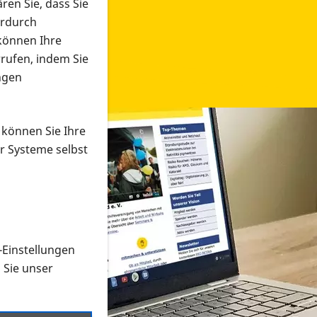
ren Sie, dass Sie
erdurch
 können Ihre
rrufen, indem Sie
ngen
 können Sie Ihre
r Systeme selbst
-Einstellungen
 in verschiedenen Formaten an e
n Sie unser
onmaterial suchen und dieses bestellen bzw. herunterladen
al auf der PRO RETINA-Website für blinde und sehbehi