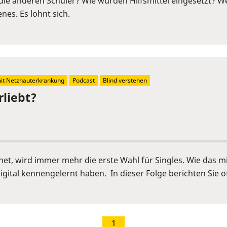
die anderen Schüler? Wie wurden Hilfsmittel eingesetzt? We
nes. Es lohnt sich.
t Netzhauterkrankung
Podcast
Blind verstehen
rliebt?
rnet, wird immer mehr die erste Wahl für Singles. Wie das m
igital kennengelernt haben. In dieser Folge berichten Sie o
1