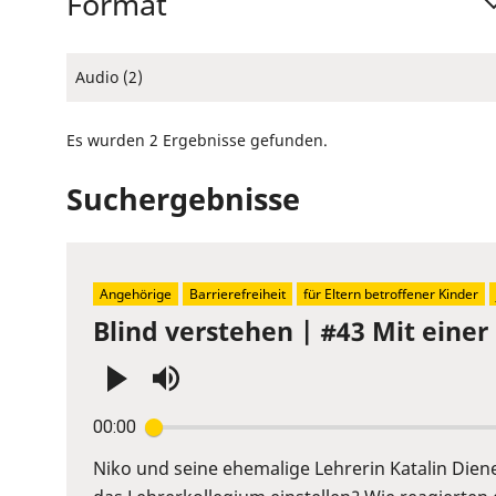
Format
Audio (2)
Es wurden 2 Ergebnisse gefunden.
Suchergebnisse
Angehörige
Barrierefreiheit
für Eltern betroffener Kinder
Blind verstehen | #43 Mit einer
Press
00:00
Enter
or
Niko und seine ehemalige Lehrerin Katalin Diene
Space