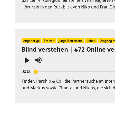
das Lehrerkollegium einstellen? Wie reagierten 
to
Hört rein in den Rückblick von Niko und Frau Die
show
volume
slider.
Angehörige
Freizeit
junge Betroffene
Leben
Umgang mi
Blind verstehen | #72 Online ve
Press
00:00
Enter
or
Tinder, Parship & Co., die Partnersuche im Inte
Space
und Markus sowie Chantal und Niklas, die sich d
to
show
volume
slider.