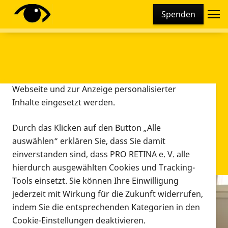
Cookie-Einstellungen
Spenden
Diese Webseite setzt verschiedene Cookies und
Tracking-Tools ein. Dies beinhaltet Cookies und
Tracking-Tools, die für den Betrieb der Webseite
technisch notwendig sind, die zu statistischen
Zwecken sowie zur besseren Bedienbarkeit der
Webseite und zur Anzeige personalisierter
Inhalte eingesetzt werden.
Durch das Klicken auf den Button „Alle
auswählen“ erklären Sie, dass Sie damit
einverstanden sind, dass PRO RETINA e. V. alle
hierdurch ausgewählten Cookies und Tracking-
Tools einsetzt. Sie können Ihre Einwilligung
jederzeit mit Wirkung für die Zukunft widerrufen,
Infomaterial
indem Sie die entsprechenden Kategorien in den
Infomaterial
Cookie-Einstellungen deaktivieren.