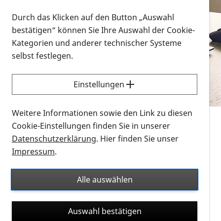
Vorlesen
Durch das Klicken auf den Button „Auswahl
bestätigen“ können Sie Ihre Auswahl der Cookie-
Alle Infomaterialien in verschiedenen
Kategorien und anderer technischer Systeme
Formaten an einem Ort
selbst festlegen.
Sie möchten wissen, wie Sie nach Infonmaterial
suchen und dieses bestellen bzw. herunterladen
Einstellungen
können? Schauen Sie sich die
Erklärvideos zum
Thema Infomaterial auf der PRO RETINA-Website
Weitere Informationen sowie den Link zu diesen
für blinde und sehbehinderte Menschen an.
Cookie-Einstellungen finden Sie in unserer
Datenschutzerklärung
. Hier finden Sie unser
Auf dieser Seite finden Sie sämtliches Infomaterial
Impressum
.
der PRO RETINA in all seinen Formaten an einem
Ort. Nutzen Sie den Formatfilter, um ausschließlich
Alle auswählen
nach Flyern und Broschüren, Audios oder Videos zu
suchen. Die meisten Flyer und Broschüren werden in
Auswahl bestätigen
verschiedenen Formaten angeboten: zur