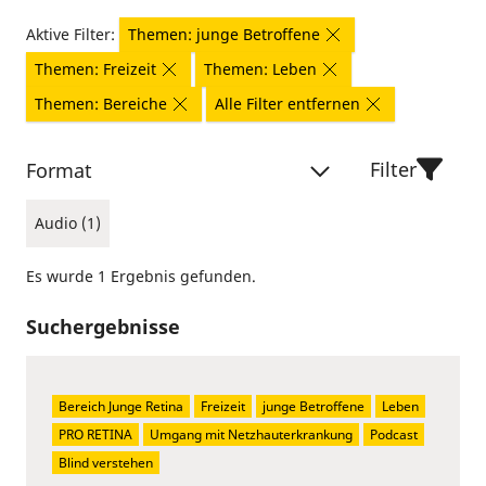
Aktive Filter:
Themen: junge Betroffene
Themen: Freizeit
Themen: Leben
Themen: Bereiche
Alle Filter entfernen
Filter
Format
Audio (1)
Es wurde 1 Ergebnis gefunden.
Suchergebnisse
Bereich Junge Retina
Freizeit
junge Betroffene
Leben
PRO RETINA
Umgang mit Netzhauterkrankung
Podcast
Blind verstehen